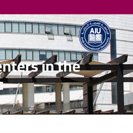
nters in the
c