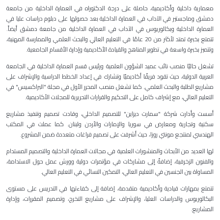
معمارية داخلية وأكاديمية، حاصلة على درجة الدكتوراه في العمارة الداخلية من جامعة
دمشق وماجستير في الآداب في العمارة الداخلية بعد حصولها على دبلوم دراسات عليا في
العمارة الداخلية وبكالوريوس في الآداب في العمارة الداخلية من جامعة دمشق أيضاً.
تتمتع بخبرة تمتد لأكثر من 20 عامًا في التعليم العالي والبحث العلمي والممارسة المهنية،
وتتميز بخبرة واسعة في تطوير المناهج والقيادة الأكاديمية وإدارة الأقسام الجامعية
.
تشغل حاليًا منصب نائب عميد الشؤون العلمية ورئيس قسم العمارة الداخلية في الجامعة
العربية الدولية، حيث تقود فريقًا أكاديميًا وتشارك في إعداد الخطط الدراسية والإشراف على
مشاريع الطلبة والبحث العلمي. كما تشغل منصب المحرر الأول في مجلة "البراكسيس" في
التعليم العالي، مع إشراف كامل على التحكيم والقرارات التحريرية للمجلات الأكاديمية
.
أسست وأدارت شركة "سمارت ديزاين" للتصميم الداخلي، وقادت تصميم وتنفيذ مشاريع
سكنية وتجارية ومعارض في سوريا والإمارات والأردن ولبنان. كما عملت في المكتب
الهندسي لمنتجع مونتي روزا، حيث أشرفت على تصميم فراغات متعددة ضمن المشروع
.
لها العديد من الأبحاث والمنشورات العلمية في مجالات العمارة الداخلية والتصميم المستدام
والفنون الزخرفية، إضافةً إلى مشاركات في مؤتمرات دولية وورش عمل حول الاستدامة،
المساواة بين الجنسين في التعليم العالي، التمكين النسائي في التعليم العالي
.
تتمتع بمهارات قيادية وأكاديمية متقدمة، إضافة إلى كفاءتها في التدريس على مستوى
البكالوريوس والدراسات العليا، والإشراف على مشاريع التخرج، وتصميم المقررات، وإدارة
المشاريع.