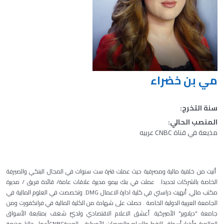
مي بن خضراء
سنة التخرج:
المنصب الحالي:
مذيعة في قناة CNBC عربيه
أتيت من خلفية مالية ومصرفية حيث عملت فترة ست سنوات في المجال البنكي والصيرفة
الخاصة بالشركات تحديدا. عملت في بنك بيمو مديرة علاقات عامة/ قائدة فريق / مديرة
مكتب مالي. أنهيت دراستي في كلية ادارة الاعمال DMG. وتخصصت في العلوم المالية في
الجامعة العربية الدولية الخاصة . حصلت على شهادة من الكلية المالية في فرانكفورت ومن
جامعة "ديلاوير" الأميركية. أعشق الاعلام الاقتصادي ولديَّ شغف بمتابعة الأسواق
العالمية وأخبار أسواق النفط والسلع والبورصات الأمركية. العربيةCNBCأعمل حاليا مذيعة