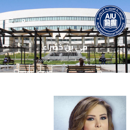
English
مي بن خضراء
الرئيسية
قصص النجاح
مي بن خضراء