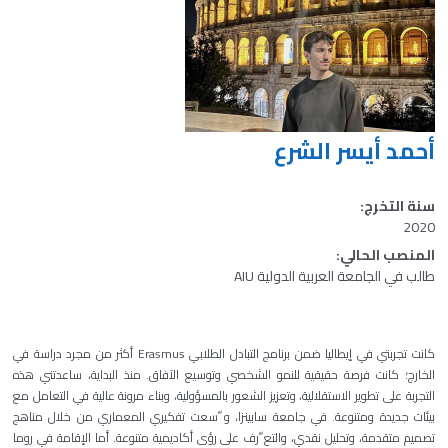
أحمد أیسر الشرع
سنة التخرج:
2020
المنصب الحالي:
طالب في الجامعة العربية الدولية AIU
كانت تجربتي في إیطالیا ضمن برنامج التبادل الطلابي Erasmus أكثر من مجرد دراسة في
الخارج؛ كانت فرصة حقیقیة للنمو الشخصي وتوسیع الآفاق. منذ البدایة، ساعدتني ھذه
التجربة على تطویر الاستقلالیة، وتعزیز الشعور بالمسؤولیة، وبناء مرونة عالیة في التعامل مع
بیئات جدیدة ومتنوعة. في جامعة سابینزا، و ّسعت تفكیري المعماري من خلال مناھج
تصمیم متقدمة، وتحلیل نقدي، والتع ّرف على رؤى أكادیمیة متنوعة. أما الإقامة في روما