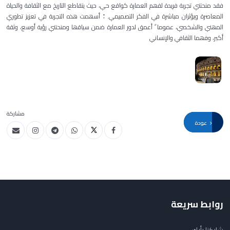
فقد منحتني تجربة فریدة لفھم العمارة كواقع حي، حیث یتقاطع التاریخ مع الثقافة والحیاة
المعاصرة ویؤثران مباشرة في الفكر التصمیمي. ،ً أسھمت ھذه التجربة في تعزیز تطوري
المھني والشخصي، عموما ً أعمق لدور العمارة ضمن سیاقھا ومنحتني رؤیة أوسع، وثقة
أكبر، وفھما الثقافي والإنساني
مشاركة
عودة
روابط سريعة