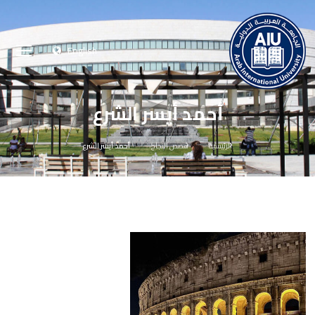
English
أحمد أیسر الشرع
الرئيسية
قصص النجاح
أحمد أیسر الشرع