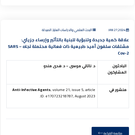
JAN 27,2024
البحث العلمي والدراسات العليا, الصيدلة
علاقة كمية جديدة وتنبؤية للبنية بالتأثير وإرساء جزيئي:
مشتقات سلفون أميد طبيعية ذات فعالية محتملة تجاه SARS –
Cov-2
الباحثون
د. ناتالي موسى – د. هدى مندو
المشاركون
منشور في
, volume 21, issue 5, article
Anti-Infective Agents
ID: e170723218787, August 2023.
متابعة القراءة