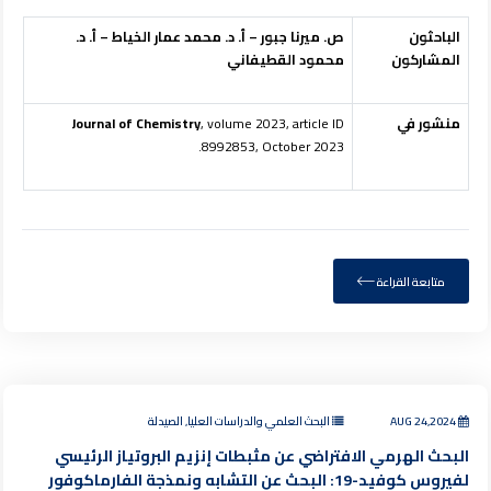
الباحثون
ص. ميرنا جبور – أ. د. محمد عمار الخياط – أ. د.
المشاركون
محمود القطيفاني
منشور في
, volume 2023, article ID
Journal of Chemistry
8992853, October 2023.
متابعة القراءة
AUG 24,2024
البحث العلمي والدراسات العليا, الصيدلة
البحث الهرمي الافتراضي عن مثبطات إنزيم البروتياز الرئيسي
لفيروس كوفيد-19: البحث عن التشابه ونمذجة الفارماكوفور