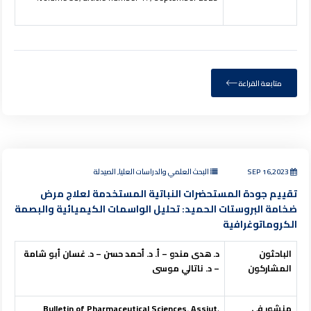
متابعة القراءة
SEP 16,2023
البحث العلمي والدراسات العليا, الصيدلة
تقييم جودة المستحضرات النباتية المستخدمة لعلاج مرض
ضخامة البروستات الحميد: تحليل الواسمات الكيميائية والبصمة
الكروماتوغرافية
الباحثون
د. هدى مندو – أ. د. أحمد حسن – د. غسان أبو شامة
المشاركون
– د. ناتالي موسى
منشور في
,
Bulletin of Pharmaceutical Sciences. Assiut