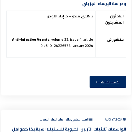
ودراسة الإرساء الجزيئي
الباحثون
د. هدى مندو – د. إياد اللوص
المشاركون
منشور في
, volume 22, issue 4, article
Anti-Infective Agents
ID e310124226577, January 2024.
متابعة القراءة
AUG 17,2024
البحث العلمي والدراسات العليا, الصيدلة
الواسمات ثلاثيات التربين الحيوية للسنتيللا آسياتيكا كعوامل