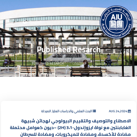
English
Published Resarch
الرئيسية
المنشورات
PUBLISHED RESARCH
AUG 24,2024
البحث العلمي والدراسات العليا, الصيدلة
الاصطناع والتوصيف والتقييم البيولوجي لهجائن شبيهة
الغابابنتين مع نواة ايزوإندول-3،1 (2H) –ديون كعوامل محتملة
مضادة للأكسدة، ومضادة للميكروبات، ومضادة للسرطان