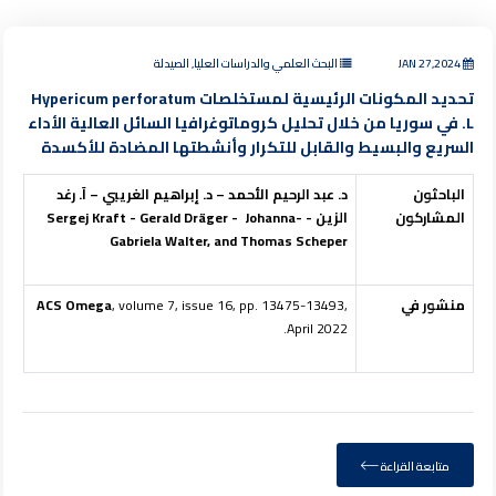
JAN 27,2024
البحث العلمي والدراسات العليا, الصيدلة
تحديد المكونات الرئيسية لمستخلصات Hypericum perforatum
L. في سوريا من خلال تحليل كروماتوغرافيا السائل العالية الأداء
السريع والبسيط والقابل للتكرار وأنشطتها المضادة للأكسدة
الباحثون
د. عبد الرحيم الأحمد – د. إبراهيم الغريبي – آ. رغد
المشاركون
الزين -
Johanna-
-
Gerald Dräger
-
Sergej Kraft
Gabriela Walter, and Thomas Scheper
منشور في
, volume 7, issue 16, pp. 13475-13493,
ACS Omega
April 2022.
متابعة القراءة