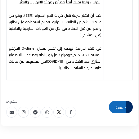
التهابي، وإنما يمتلك أيضاً خصائص مهيئة للالتهابات وللتخثر.
كما أن اختبار سرعة تثفل كريات الدم الحمراء (ESR)، وهو من
علامات تشخيص الحالات الالتهابية، قد تم استخدامه على نطاق
واسع من قبل الأطباء في كل من العيادات الخارجية والداخلية
(في المشافي).
في هذه الدراسة، نهدف إلى تقييم معدل D-dimer المرتفع
المستمر (< 0. 5 ميكروغرام / مل) وارتباطه بمضاعفات الانصمام
الخثاري بعد الشفاء من COVID-19لدى مجموعة من طالبات
كلية الصيدلة السليمات ظاهرياً.
مشاركة
عودة