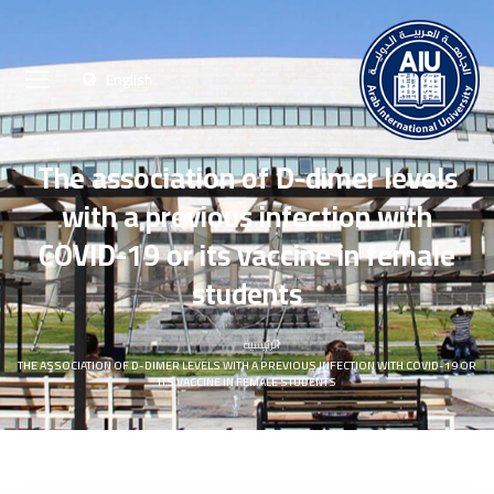
English
The association of D-dimer levels
with a previous infection with
COVID-19 or its vaccine in female
students
الرئيسية
THE ASSOCIATION OF D-DIMER LEVELS WITH A PREVIOUS INFECTION WITH COVID-19 OR
ITS VACCINE IN FEMALE STUDENTS