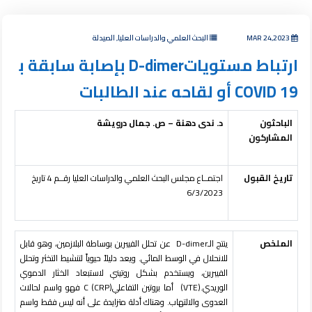
MAR 24,2023
البحث العلمي والدراسات العليا, الصيدلة
ارتباط مستوياتD-dimer بإصابة سابقة ﺑ
COVID 19 أو لقاحه عند الطالبات
الباحثون
د. ندى دهنة – ص. جمال درويشة
المشاركون
تاريخ القبول
اجتمــاع مجلس البحث العلمي والدراسات العليا رقــم 4 تاريخ
6/3/2023
الملخص
ينتج الـD-dimer عن تحلل الفيبرين بوساطة البلازمين، وهو قابل
للانحلال في الوسط المائي. ويعد دليلاً حيوياً لتنشيط التخثر وتحلل
الفيبرين، ويستخدم بشكل روتيني لاستبعاد الخثار الدموي
الوريدي.(VTE) أما بروتين التفاعلي(CRP) C فهو واسم لحالات
العدوى والالتهاب. وهناك أدلة متزايدة على أنه ليس فقط واسم