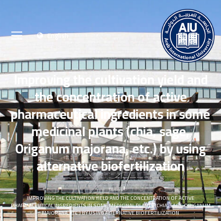
English
Improving the cultivation yield and
the concentration of active
pharmaceutical ingredients in some
medicinal plants (chia, sage,
Origanum majorana, etc.) by using
alternative biofertilization
الرئيسية
IMPROVING THE CULTIVATION YIELD AND THE CONCENTRATION OF ACTIVE
PHARMACEUTICAL INGREDIENTS IN SOME MEDICINAL PLANTS (CHIA, SAGE, ORIGANUM
MAJORANA, ETC.) BY USING ALTERNATIVE BIOFERTILIZATION