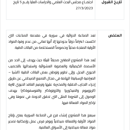
تاريخ القبول
اجتمــاع مجلس البحث العلمي والدراسات العليا رقــم 5 تاريخ
27/3/2023
الملخص
تعد الصناعة الدوائية في سورية في مقدمة الصناعات التي
اكتسبت اعترافاً دولياً بجودتها إلا أنها تعاني من عدم وفرة المواد
الأولية المنتجة محلياً وخصوصاً المستخلصة من النباتات الطبية.
يُعد هذا المشروع المقترح صديقاً للبيئة حيث يهدف إلى الحد من
الأسمدة الكيميائية والعضوية العشوائية واستبدالها بالتخصيب
الحيوي البديل. وإلى تطوير وتوطين بعض النباتات الطبية (الشيا –
الميرامية الإسبانية) الهامة في مجال التصنيع الصيدلاني عن طريق
إجراء التجارب الحقلية والمخبرية عليها وترميم الفاقد الحيوي للتربة
(الريزوبيوم والميكوريزا والآزوتوباكتر والفوسفوباكتر) بهدف
الوصول إلى الشروط المثلى التي تحقق الجودة في نموها وفي
تراكيز المواد الفعالة فيها.
سيعزز هذا المشروع إنشاء فرع في الصناعة السورية يعنى بإنتاج
المواد الأولية والفعالة صيدلانياً ويوفر فرص عمل وإمكانية تصدير
مواد فعالة صيدلانية إلى الأسواق العالمية.