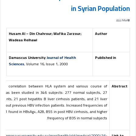
in Syrian Population
وفيقة زرزور
Husam Al – Din Chahrour; Wafika Zarzour;
Author
Wadeaa Reihawi
Damascus University
Journal of Health
Published in
Sciences
, Volume 16, Issue 1, 2000
ible correlation between HLA system and various course of
Abstract
 B has been studied in 346 subjects: 277 normal subjects, 27
tients, 21 post hepatitis B liver cirrhosis patients, and 21 liver
 without previous HBV infection patients. Increased frequencies of
 B51 found in HBsAg+, A28, B55 in post HBV cirrhosis, and higher
frequency of B35 in normal subjects.
ww.damascusuniversity.edu.sy/mag/health/old/medical/2000/16-
Link to