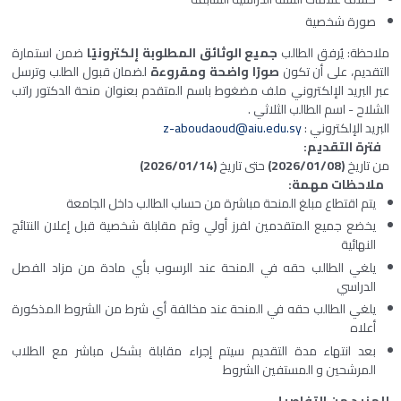
صورة شخصية
ملاحظة: يُرفق الطالب
جميع الوثائق المطلوبة إلكترونيًا
ضمن استمارة
التقديم، على أن تكون
صورًا واضحة ومقروءة
لضمان قبول الطلب وترسل
عبر البريد الإلكتروني ملف مضغوط باسم المتقدم بعنوان منحة الدكتور راتب
الشلاح - اسم الطالب الثلاثي .
البريد الإلكتروني :
z-aboudaoud@aiu.edu.sy
فترة التقديم
:
من تاريخ
(2026/01/08)
حتى تاريخ
(2026/01/14)
ملاحظات مهمة
:
يتم اقتطاع مبلغ المنحة مباشرة من حساب الطالب داخل الجامعة
يخضع جميع المتقدمين لفرز أولي وثم مقابلة شخصية قبل إعلان النتائج
النهائية
يلغي الطالب حقه في المنحة عند الرسوب بأي مادة من مزاد الفصل
الدراسي
يلغي الطالب حقه في المنحة عند مخالفة أي شرط من الشروط المذكورة
أعلاه
بعد انتهاء مدة التقديم سيتم إجراء مقابلة بشكل مباشر مع الطلاب
المرشحين و المستفين الشروط
للمزيد من التفاصيل