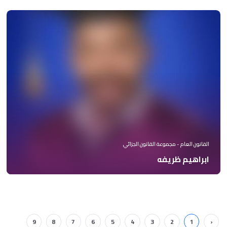
القانون العام - مجموعة القانون الجزائي
ابراهيم ظريفه
9
8
7
6
5
4
3
2
1
‹