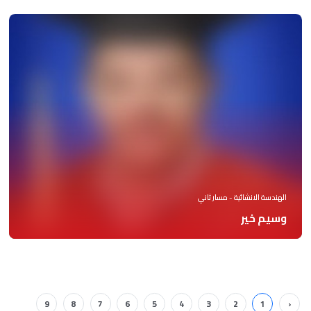
الهندسة الانشائية - مسار ثاني
وسيم خير
9
8
7
6
5
4
3
2
1
‹