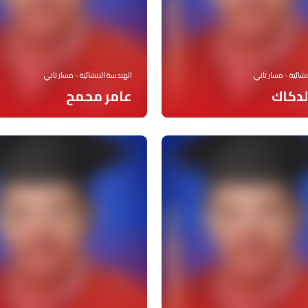
شائية - مسار ثاني
الهندسة الانشائية - مسار ثاني
لدكاك
عامر محمح