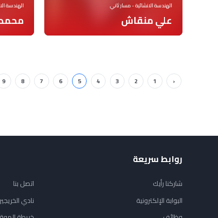
الهندسة الانشائية - مسار ثاني
الهندسة الان
علي منقاش
محمد 
9
8
7
6
5
4
3
2
1
‹
روابط سريعة
شاركنا رأيك
اتصل بنا
البوابة الإلكترونية
نادي الخريجي
وظائف
خريطة الموق