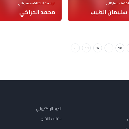
شائية - مسار ثاني
الهندسة الانشائية - مسار ثاني
سليمان الطيب
محمد الحراكي
›
38
37
...
10
البريد الإلكتروني
ن
حفلات التخرج
ع