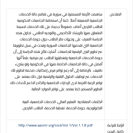
الملخص
ساهمت الأزمة المستمرة في سورية في تفاقم حالة الخدمات
الجامعية الضعيفة أصلاً. كما أن استضافة الجامعات الحكومية
للطلاب النازحين أضاف ضغوطاً جديدة على تلك الخدمات لاسيما
المتعلق منها بالإرشاد الأكاديمي والتوجيه الطلابي. تحاول هذه
الدراسة التعرف على وجهات نظر الطلاب حول جودة الخدمات
الجامعية التي تقدمها الجامعات السورية وتبحث في سبل تطويرها
عبر تطوير البنى الرقمية للجامعات. أشارت نتائج هذه الدراسة إلى أن
جودة الخدمات الجامعية وتغطيتها للطلاب غير مرضية علماً أنها
أفضل في حالة الجامعات الخاصة منها في الحكومية ولو بشيء
طفيف. بالإضافة إلى أنه رغم توافر فرص إمكانيات ضخمة لتطوير تلك
الخدمات عبر توظيف الحلول التقنية والرقمية فإن ذلك يعتمد على
توافر الرغبة اللازمة لدى الإدارات الجامعية والكادر الداعم لأحداث ذلك
التطوير المستمر كما يعتمد على توافر الموارد المالية
.
الكلمات المفتاحية:
التعليم العالي، الخدمات الجامعية، البنية
التكنولوجية، جودة الخدمة، تغطية الخدمة، الطلاب النازحين
.
الرابط لقراءة
http://www.aasmr.org/sisd/Vol.1/Vol.1.1.8.pdf
كامل البحث