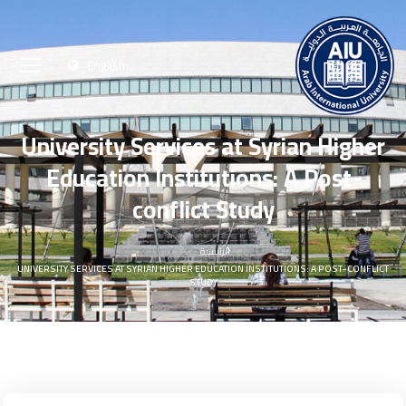
English
University Services at Syrian Higher
Education Institutions: A Post-
conflict Study
الرئيسية
UNIVERSITY SERVICES AT SYRIAN HIGHER EDUCATION INSTITUTIONS: A POST-CONFLICT
STUDY