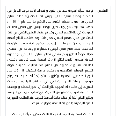
الملخص
تواجه المرأة السورية عدد من القيود والتحديات لتأخذ دورها الفاعل في
الاقتصاد وقطاع التعليم العالي. يدرس هذا البحث بيئة قطاع التعليم
العالي في سوريا، ويسلط الضوء على الوضع ما بعد عام 2011. إن
هدف هذا البحث هو إجراء تحليل للوضع الراهن حول تمكين الطالبات
السوريات في بيئة التعليم العالي. وقد تم اعتماد المنهج الكمي في هذا
البحث من خلال تصميم استبيان مدار ذاتياً. وقد كشفت النتائج أهمية
إجراء المزيد من الدراسات حول إدراج موضوع الجندرة في استراتيجية
الجامعة. لذلك، يعتبر نقص الوعي بالمساواة والإنصاف بين الجنسين
مجالاً مهماً للتطوير والدراسة في قطاع التعليم العالي في الجمهورية
العربية السورية. أظهرت النتائج التي تم الحصول عليها في مجال تمكين
الطالبات، مستويات مقبولة من الحافز عند الطالبات لممارسة مهنة
التعليم الأوساط الأكاديمية والاهتمام بدراسة المقررات التي تركز على
النوع الاجتماعي (الجندرة). وأظهرت النتائج أيضاً أنه لم يتم بعد إدراج
موضوع دراسات النوع الاجتماعي في المناهج الدراسية للجامعات
السورية. إلى جانب ذلك، أظهرت نتائج البحث أن الصور النمطية والتوقعات
الاجتماعية الموجودة تعتبر من التحديات التي تتطلب المزيد من الدراسة.
وتظهر النتائج أيضاً بأن هناك حاجة أساسية للتدريب عند الطالبات بالمهارات
التقنية (الرقمية) والمهارات الناعمة ومهارات القيادة
.
الكلمات المفتاحية:
المرأة، الجندرة، الطالبات، تمكين المرأة، الجامعات.