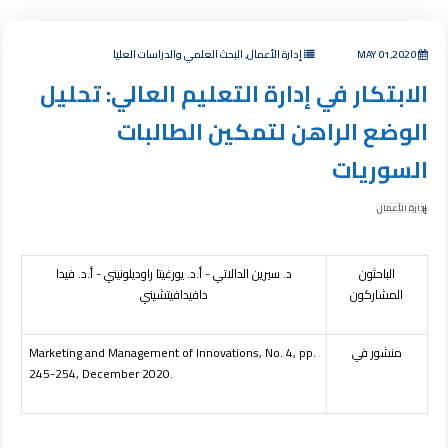
MAY 01,2020
إدارة الأعمال, البحث العلمي والدراسات العليا
الابتكار في إدارة التعليم العالي: تحليل
الوضع الراهن لتمكين الطالبات
السوريات
إدارة الأعمال
الباحثون
د. سيرين الدالاتي -
أ.د. يورغيتا راوديلونيني - أ.د. فيدا
المشاركون
دافيدافيتشيني
منشور في
Marketing and Management of Innovations, No. 4, pp.
245-254, December 2020.