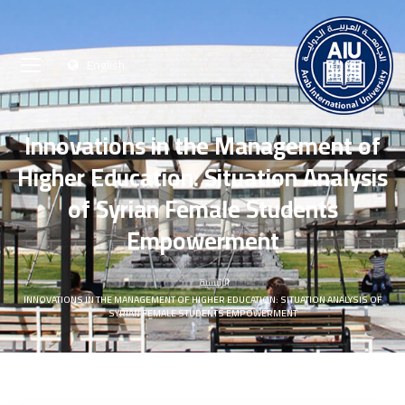
English
Innovations in the Management of
Higher Education: Situation Analysis
of Syrian Female Students
Empowerment
الرئيسية
INNOVATIONS IN THE MANAGEMENT OF HIGHER EDUCATION: SITUATION ANALYSIS OF
SYRIAN FEMALE STUDENTS EMPOWERMENT