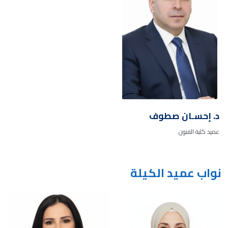
د. إحسـان صطوف
عميد كلية الفنون
نواب عميد الكيلة