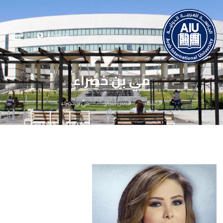
English
مي بن خضراء
الرئيسية
قصص النجاح
مي بن خضراء