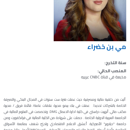
مي بن خضراء
سنة التخرج:
المنصب الحالي:
مذيعة في قناة CNBC عربيه
أتيت من خلفية مالية ومصرفية حيث عملت فترة ست سنوات في المجال البنكي والصيرفة
الخاصة بالشركات تحديدا. عملت في بنك بيمو مديرة علاقات عامة/ قائدة فريق / مديرة
مكتب مالي. أنهيت دراستي في كلية ادارة الاعمال DMG. وتخصصت في العلوم المالية في
الجامعة العربية الدولية الخاصة . حصلت على شهادة من الكلية المالية في فرانكفورت ومن
جامعة "ديلاوير" الأميركية. أعشق الاعلام الاقتصادي ولديَّ شغف بمتابعة الأسواق
العالمية وأخبار أسواق النفط والسلع والبورصات الأمركية. العربيةCNBCأعمل حاليا مذيعة