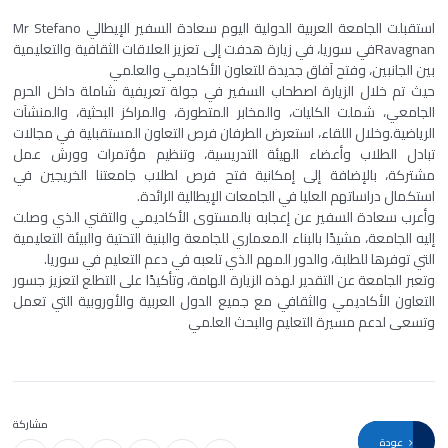
استقبلت الجامعة العربية الدولية اليوم سعادة السفير الإيطالي Mr Stefano
Ravagnanفي سوريا، في زيارة هدفت إلى تعزيز العلاقات الثقافية والتعليمية
بين الجانبين، وفتح آفاق جديدة للتعاون الأكاديمي والعلمي
حيث تم خلال الزيارة اصطحاب السفير في جولة تعريفية شاملة داخل الحرم
الجامعي، شملت الكليات، والمخابر المتطورة، والمراكز البحثية، والمنشآت
الرياضية.وخلال اللقاء، استعرض الطرفان فرص التعاون المستقبلية في مجالات
تبادل الطلاب وأعضاء الهيئة التدريسية، وتنظيم مؤتمرات وورش عمل
مشتركة، بالإضافة إلى إمكانية فتح فرص لطلاب جامعتنا الخريجين في
استكمال دراساتهم العليا في الجامعات الإيطالية الرائدة.
وأعرب سعادة السفير عن إعجابه بالمستوى الأكاديمي والتقني الذي وصلت
إليه الجامعة، مشيدًا بالبناء المعماري للجامعة والبنية التحتية والبيئة التعليمية
التي توفرها للطلبة، والدور المهم الذي تلعبه في دعم التعليم في سوريا.
وتعبر الجامعة عن التقدير لهذه الزيارة الهامة، وتأكيدًا على التطلع لتعزيز جسور
التعاون الأكاديمي والثقافي مع جميع الدول العربية والأوروبية التي تعمل
وتسعى لدعم مسيرة التعليم والبحث العلمي
مشاركة
عودة