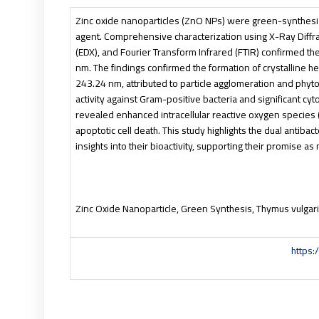
Zinc oxide nanoparticles (ZnO NPs) were green-synthesize
agent. Comprehensive characterization using X-Ray Diffr
(EDX), and Fourier Transform Infrared (FTIR) confirmed th
nm. The findings confirmed the formation of crystalline 
243.24 nm, attributed to particle agglomeration and phyt
activity against Gram-positive bacteria and significant cy
revealed enhanced intracellular reactive oxygen species
apoptotic cell death. This study highlights the dual antib
insights into their bioactivity, supporting their promise a
Zinc Oxide Nanoparticle, Green Synthesis, Thymus vulgaris
https