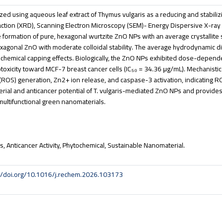
d using aqueous leaf extract of Thymus vulgaris as a reducing and stabiliz
action (XRD), Scanning Electron Microscopy (SEM)- Energy Dispersive X-ra
e formation of pure, hexagonal wurtzite ZnO NPs with an average crystallite 
hexagonal ZnO with moderate colloidal stability. The average hydrodynamic 
ochemical capping effects. Biologically, the ZnO NPs exhibited dose-depende
totoxicity toward MCF-7 breast cancer cells (IC₅₀ = 34.36 μg/mL). Mechanistic
 (ROS) generation, Zn2+ ion release, and caspase-3 activation, indicating
acterial and anticancer potential of T. vulgaris-mediated ZnO NPs and provide
s multifunctional green nanomaterials.
, Anticancer Activity, Phytochemical, Sustainable Nanomaterial.
://doi.org/10.1016/j.rechem.2026.103173