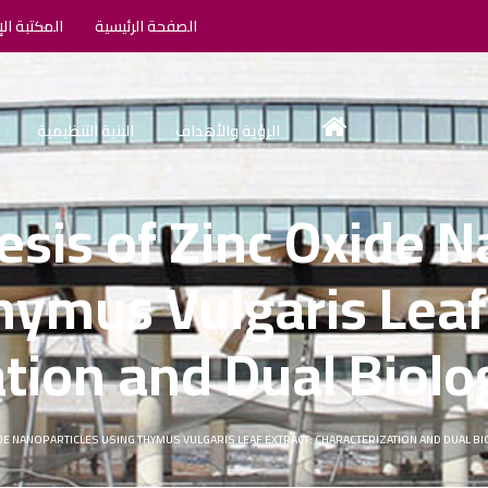
الصفحة الرئيسية
المكتبة الإ
الرؤية والأهداف
البنية التنظيمية
sis of Zinc Oxide N
hymus Vulgaris Leaf 
tion and Dual Biolog
DE NANOPARTICLES USING THYMUS VULGARIS LEAF EXTRACT: CHARACTERIZATION AND DUAL BI