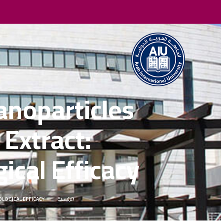
anoparticles
Extract:
ical Efficacy
الرئيسية
OLOGICAL EFFICACY