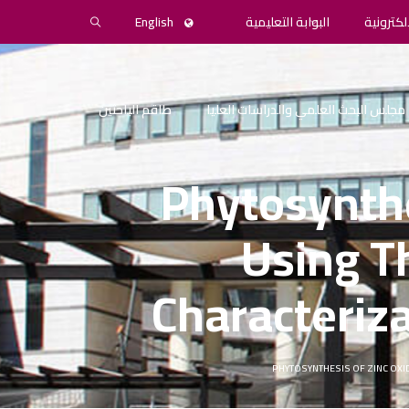
لكترونية
البوابة التعليمية
English
مجلس البحث العلمي والدراسات العليا
طاقم الباحثين
Phytosynthe
Using T
Characteriza
PHYTOSYNTHESIS OF ZINC OXI