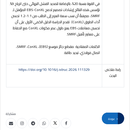
في القوة بنسبة 20%، بالإضافة لتمديد الفشل النهائي حتى انزياح 9%.
تؤسس هذه النتائج إرشادات تصميم لدمج
EBS-ConXL
المؤهل لـ
SMRF
، مبرهنةً أن نسب سعة العزم إلى الطلب من 1.1-1.2 تحسن
أداء الطوق (
ConXL
). تقدم الدراسة الدليل الكمي الأول على أن
تحسين معاملات
EBS
يعزز طول عمر مكونات
ConXL
مع الحفاظ
على معايير تأهيل
SMRF
.
الكلمات المفتاحية:
مقطع جائز موسع
(EBS)
،
ConXL
،
SMRF
،
اتصال فولاذي، تبديد طاقة
.
رابط ملخص
https://doi.org/10.1016/j.istruc.2026.111329
البحث
مشاركة
عودة