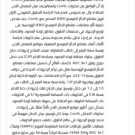
إلا أن التوافق بين مكونات
ConXL
واستراتيجيات نقل المفصل اللدن
البديلة لا يزال غير مدروس. تقدم هذا الدراسة التحقيق المنهجي الأول
لنهج مقطع الجائز الموسع (
EBS
) المدمج مع
ConXL
، حيث يفحص
كيفية تأثير معاملات مقطع الجائز الموسع (
EBS
) الهندسية على
توزيع الإجهاد في تجميعات الطوق، مناطق لوحة العمود، واللحامات
الحرجة. تم إجراء تحليل عناصر محدودة يشمل عشر تكوينات لدراسة
تأثيرات أبعاد مقطع الجائز الموسع المتغيرة، مواقع المفصل اللدن،
ونسبة سعة العزم إلى الطلب المتفاوتة. قيمت النماذج إجهادات جناح
الطوق، سلوك منطقة لوحة العمود، وسلامة اللحام (
CJP
) تحت حمل
دوري وفق
AISC 341
. تكشف النتائج أن تحسين معاملات مقطع
الجائز الموسع الهندسية يقلل من تركيز الإجهادات الحرجة في حواف
الطوق بنسبة 13-33%، مع أكبر الانخفاضات عند الزاوية الداخلية لجناح
الطوق وواجهة اللحام
CJP
. زيادة نسبة سعة العزم إلى الطلب من
1.0 إلى 1.2 من خلال توسيع عرض الجناح قللت إجهادات خط اللحام
بنسبة 18% في التكوينات ذات المسافة القصيرة و13% في التكوينات
ذات المسافة الطويلة، مع الحفاظ على مرونة منطقة لوحة العمود.
بشكل حرج، أظهر موقع المفصل اللدن تأثيراً ضئيلاً على إجهادات
مكونات الاتصال
ConXL
، بينما كان توسيع عرض الجناح مهيمناً في
تحديد توزيع الإجهاد في نظام الطوق. حققت جميع التكوينات
متطلبات التأهيل للإطارات الخاصة المقاومة للعزوم (
SMRFs
) وفقاً لـ
AISC 341
و
FEMA 350
، مسجلة انزياحاً بنسبة 6% دون تجاوز تدهور