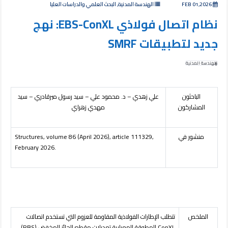
FEB 01,2026
الهندسة المدنية, البحث العلمي والدراسات العليا
نظام اتصال فولاذي EBS-ConXL: نهج
جديد لتطبيقات SMRF
الهندسة المدنية
الباحثون
علي زهدي – د. محمود علي – سيد رسول ميرقادري – سيد
المشاركون
مهدي زهراي
منشور في
(April 2026), article 111329,
6
Structures, volume 8
February 2026.
الملخص
تتطلب الإطارات الفولاذية المقاومة للعزوم التي تستخدم اتصالات
ConXL
المطوقة المعيارية تعديلات مقطع الجائز المخفض (
RBS
)،