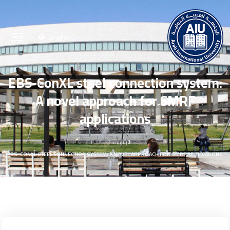
English
EBS-ConXL steel connection system:
A novel approach for SMRF
applications
الرئيسية
EBS-CONXL STEEL CONNECTION SYSTEM: A NOVEL APPROACH FOR SMRF APPLICATIONS