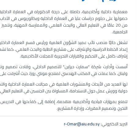
معمارية داخلية وأكاديمية، حاصلة على درجة الدكتوراه في العمارة الداخ
حصولها على دبلوم دراسات عليا في العمارة الداخلية وبكالوريوس في الآداب 
من 20 عامًا في التعليم العالي والبحث العلمي والممارسة المهنية، وتتم
الجامعية
.
تشغل حاليًا منصب نائب عميد الشؤون العلمية ورئيس قسم العمارة الداخلية ف
إعداد الخطط الدراسية والإشراف على مشاريع الطلبة والبحث العلمي. كما تش
إشراف كامل على التحكيم والقرارات التحريرية للمجلات الأكاديمية
.
أسست وأدارت شركة "سمارت ديزاين" للتصميم الداخلي، وقادت تصميم وتنف
ولبنان. كما عملت في المكتب الهندسي لمنتجع مونتي روزا، حيث أشرفت ع
لها العديد من الأبحاث والمنشورات العلمية في مجالات العمارة الداخلية وا
دولية وورش عمل حول الاستدامة، المساواة بين الجنسين في التعليم العالي، ا
تتمتع بمهارات قيادية وأكاديمية متقدمة، إضافة إلى كفاءتها في التدريس
التخرج، وتصميم المقررات، وإدارة المشاريع.
البريد الاكتروني:
r-Omar@aiu.edu.sy