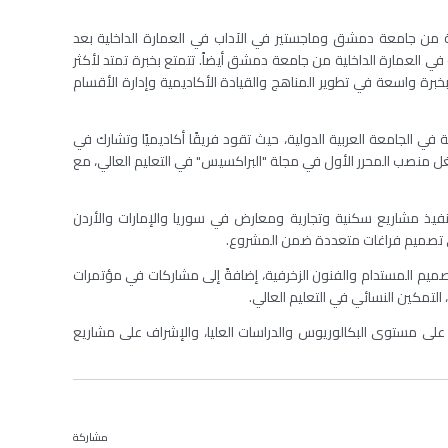
لية من جامعة دمشق وماجستير في الآداب في العمارة الداخلية بعد
في العمارة الداخلية من جامعة دمشق أيضاً. تتمتع بخبرة تمتد لأكثر
يز بخبرة واسعة في تطوير المناهج والقيادة الأكاديمية وإدارة الأقسام
ي الجامعة العربية الدولية، حيث تقود فريقًا أكاديميًا وتشارك في
غل منصب المحرر الأول في مجلة "البراكسيس" في التعليم العالي، مع
يذ مشاريع سكنية وتجارية ومعارض في سوريا والإمارات والأردن
لى تصميم فراغات متعددة ضمن المشروع
.
لتصميم المستدام والفنون الزخرفية، إضافةً إلى مشاركات في مؤتمرات
لتمكين النسائي في التعليم العالي
.
 على مستوى البكالوريوس والدراسات العليا، والإشراف على مشاريع
مشاركة