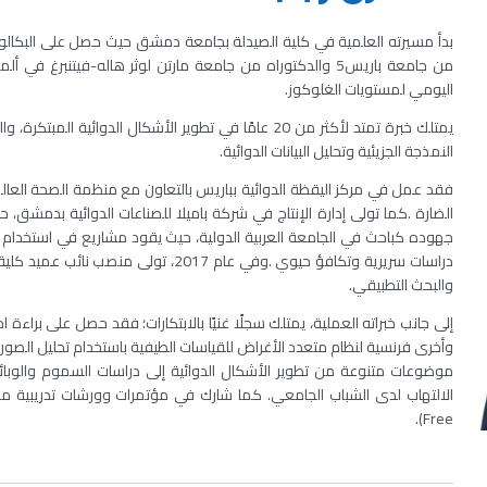
بدأ مسيرته العلمية في كلية الصيدلة بجامعة دمشق حيث حصل على البكالوري
من جامعة باريس5 والدكتوراه من جامعة مارتن لوثر هاله-فيتنبر
اليومي لمستويات الغلوكوز.
يمتلك خبرة تمتد لأكثر من 20 عامًا في تطوير الأشكال الدو
النمذجة الجزيئية وتحليل البيانات الدوائية
.
فقد عمل في مركز اليقظة الدوائية بباريس بالتعاون مع منظمة الصحة العالمي
الضارة
.
كما تولى إدارة الإنتاج في شركة باميلا للصناعات الدوائية بدمشق، ح
جهوده كباحث في الجامعة العربية الدولية، حيث يقود مشاريع في استخدام الن
دراسات سريرية وتكافؤ حيوي
.
وفي عام
2017
، تولى منصب نائب عميد كلية ا
والبحث التطبيقي
.
إلى جانب خبراته العملية، يمتلك سجلًا غنيًا بالابتكارات؛ فقد حصل على براءة 
وأخرى فرنسية لنظام متعدد الأغراض للقياسات الطيفية باستخدام تحليل الصور
الالتهاب لدى الشباب الجامعي
.
كما شارك في مؤتمرات وورشات تدريبية محل
).
Free