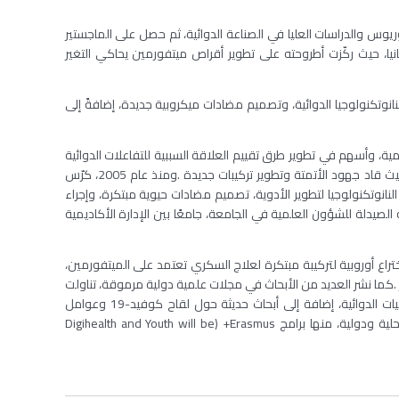
وس والدراسات العليا في الصناعة الدوائية، ثم حصل على الماجستير
غ في ألمانيا، حيث ركّزت أطروحته على تطوير أقراص ميتفورمين يحاكي التغير
ائية المبتكرة، والنانوتكنولوجيا الدوائية، وتصميم مضادات ميكروبية جديدة، إضافةً إلى
ة، وأسهم في تطوير طرق تقييم العلاقة السببية للتفاعلات الدوائية
يث قاد جهود الأتمتة وتطوير تركيبات جديدة
.
ومنذ عام
2005
، كرّس
انوتكنولوجيا لتطوير الأدوية، تصميم مضادات حيوية مبتكرة، وإجراء
لصيدلة للشؤون العلمية في الجامعة، جامعًا بين الإدارة الأكاديمية
اختراع أوروبية لتركيبة مبتكرة لعلاج السكري تعتمد على الميتفورمين،
.
كما نشر العديد من الأبحاث في مجلات علمية دولية مرموقة، تناولت
موضوعات متنوعة من تطوير الأشكال الدوائية إلى دراسات السموم والوبائيات الدوائية، إضافة إلى أبحاث حديثة حول لقاح كوفيد-19 وعوامل
ية ودولية، منها برامج
Erasmus
+ (
Digihealth and Youth will be