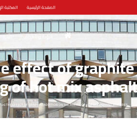
الصفحة الرئيسية
المكتبة الإ
الرؤية والأهداف
البنية 
e effect of graphite
g of hot mix asphal
ING THE EFFECT OF GRAPHITE ADDITION ON THE AGEING OF HOT MIX ASPHALT MIXTURES