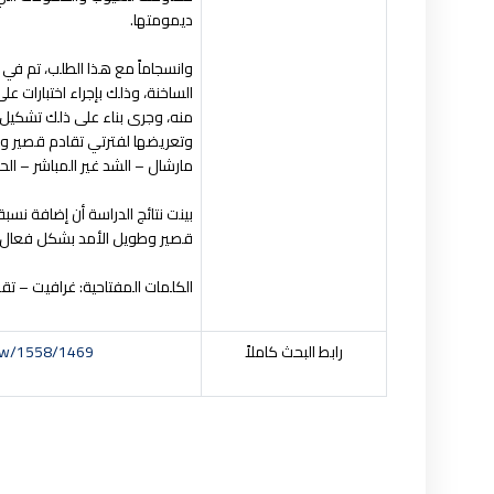
ديمومتها.
وانسجاماً مع هذا الطلب، تم في ه
الساخنة، وذلك بإجراء اختبارات 
منه، وجرى بناء على ذلك تشكيل 
وتعريضها لفترتي تقادم قصير وط
مارشال – الشد غير المباشر – الح
قصير وطويل الأمد بشكل فعال مقا
الكلمات
المفتاحية:
غرافيت – تقا
رابط البحث كاملاً
view/1558/1469