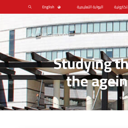
لكترونية
البوابة التعليمية
English
التنظيمية
مجلس الكلية
أعضاء الهيئة التدريسية
Studying th
the agein
STUDY