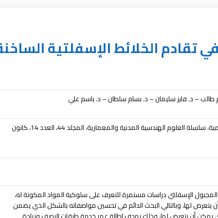
في تقادم الخلائط الإسفلتية الساخنة
 طالب – د. فايز سليمان – د. بسام سلطان – د. باسم علي
ة، سلسلة العلوم الهندسية المدنية والمعمارية
، المجلد 44، العدد 14، كانون
 المجبول الإسفلتي دراسات مستمرة للتعرف على سلوكية المواد المكونة له،
 يتعرض لها، وبالتالي البحث الدائم في تحسين مواصفاته بالشكل الذي يضمن
ي يمكن أن يتعرض لها، وذلك بهدف إطالة عمر خدمة طبقات الرصف وزيادة