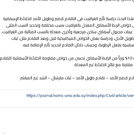
ذا البحث دراسة تأثير الغرافيت في التقادم قصير وطويل الأمد للخلائط الإسفلتية
على خواص الربط الأسفلتي المعدل بالغرافيت بنسب مختلفة وتحديد النسب المثلى
عينات مجبول أسفلتي ساخن مرجعية وأخرى معدلة بالنسب المثالية من الغرافيت،
ويل الأجل، ودراسة بعض الخواص الميكانيكية قبل وبعد التقادم مثل: ثبات
ساسية بفعل الرطوبة، وحساب دلائل التقادم لتحديد تأثير الإضافة فيه.
بينت نتائج الدراسة أن إضافة نسبة 10% وزناً من الرابط الأسفلتي تحسن من خواص مقاومة الخلائط الأسفلتية للتقادم
رنة مع نتائج الخلائط غير المعدلة.
دم قصير الأمد – تقادم طويل الأمد – ثبات مارشال – الشد غير المباشر.
https://journal.homs-univ.edu.sy/index.php/Civil/article/