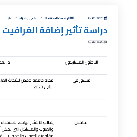
JAN 01,2023
الهندسة المدنية, البحث العلمي والدراسات العليا
دراسة تأثير إضافة الغرافيت 
الهندسة المدنية
الباحثون المشاركون
م. نغم
منشور في
مجلة جامعة حمص للأبحاث العلمي
الثاني 2023.
الملخص
ي
تطلب الانتشار الواسع لاستخدام
والعيوب والمشاكل التي يمكن أن
مقاومته للعيوب والحمولات الت