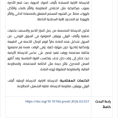
للخرسانة الترابية المسلحة بألياف المواد الحيوية، حيث تتميز الأخيرة
بعيوب ميكانيكية مثل انخفاض المقاومة والتأثر بالماء والتآكل
بالهواء، فضلاً عن التشوه المستمر المتعلق بالانضغاط الذاتي والتأثر
بالهبوط غير المحدود للتربة السطحية الحاملة.
تتكون الخرسانة المصممة من رمل المزار الناعم والاسمنت بكميات
صغيرة وألياف البولي بروبيلين المتوفرة في السوق اليومي. من
السهل تشكيل هذه المادة نظراً لتوفر الرمال الناعمة في الطبيعة
وإمكانية إنتاجها دون مهارة كبيرة. وفي الوقت نفسه يتم تصنيعها
بتكلفة منخفضة ووقت تنفيذ قصير، على عكس الخرسانة الأرضية
حيث تحتاج إلى وقت حتى تجف وتكتسب القوة المناسبة. وقد أظهر
العمل المخبري نتائج جيدة مثل الكثافة المنخفضة، والمطاوعة
العالية، والمقاومة المقبولة لهذه المادة.
الكلمات المفتاحية:
الخرسانة الترابية، الخرسانة الرملية، ألياف
البولي بروبيلين، مقاومة الخرسانة، قابلية التشغيل، المطاوعة.
رابط البحث
https://doi.org/10.1016/j.prostr.2024.02.027
كاملاً