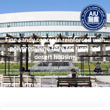
English
Fine sandy concrete reinforced with
polypropylene fibre for rural and
desert housing
الرئيسية
FINE SANDY CONCRETE REINFORCED WITH POLYPROPYLENE FIBRE FOR RURAL AND
DESERT HOUSING