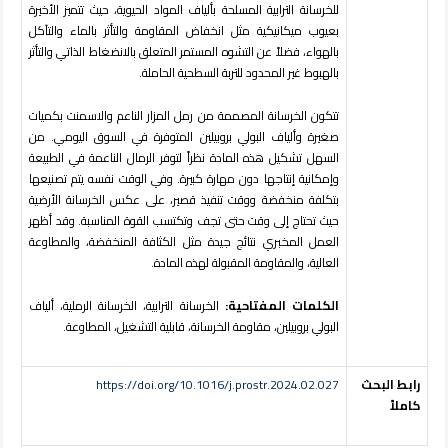
للخرسانة الترابية المسلحة بألياف المواد الحيوية، حيث تتميز الأخيرة
بعيوب ميكانيكية مثل انخفاض المقاومة والتأثر بالماء والتآكل
بالهواء، فضلاً عن التشوه المستمر المتعلق بالانضغاط الذاتي والتأثر
بالهبوط غير المحدود للتربة السطحية الحاملة.
تتكون الخرسانة المصممة من رمل المزار الناعم والاسمنت بكميات
صغيرة وألياف البولي بروبيلين المتوفرة في السوق اليومي. من
السهل تشكيل هذه المادة نظراً لتوفر الرمال الناعمة في الطبيعة
وإمكانية إنتاجها دون مهارة كبيرة. وفي الوقت نفسه يتم تصنيعها
بتكلفة منخفضة ووقت تنفيذ قصير، على عكس الخرسانة الأرضية
حيث تحتاج إلى وقت حتى تجف وتكتسب القوة المناسبة. وقد أظهر
العمل المخبري نتائج جيدة مثل الكثافة المنخفضة، والمطاوعة
العالية، والمقاومة المقبولة لهذه المادة.
الكلمات المفتاحية:
الخرسانة الترابية، الخرسانة الرملية، ألياف
البولي بروبيلين، مقاومة الخرسانة، قابلية التشغيل، المطاوعة.
رابط البحث
https://doi.org/10.1016/j.prostr.2024.02.027
كاملاً