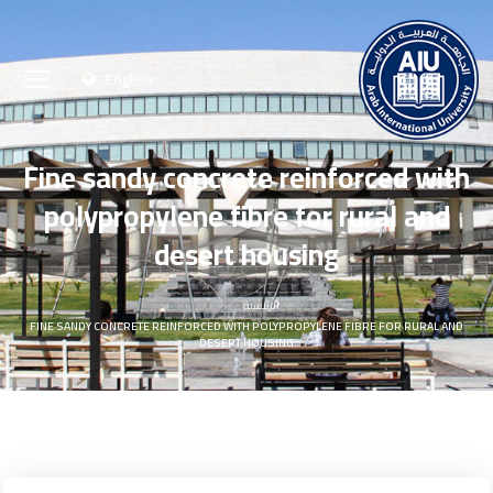
English
Fine sandy concrete reinforced with
polypropylene fibre for rural and
desert housing
الرئيسية
FINE SANDY CONCRETE REINFORCED WITH POLYPROPYLENE FIBRE FOR RURAL AND
DESERT HOUSING