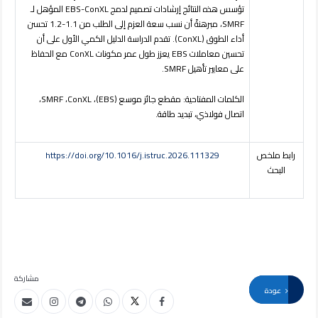
تؤسس هذه النتائج إرشادات تصميم لدمج
EBS-ConXL
المؤهل لـ
SMRF
، مبرهنةً أن نسب سعة العزم إلى الطلب من 1.1-1.2 تحسن
أداء الطوق (
ConXL
). تقدم الدراسة الدليل الكمي الأول على أن
تحسين معاملات
EBS
يعزز طول عمر مكونات
ConXL
مع الحفاظ
على معايير تأهيل
SMRF
.
الكلمات المفتاحية:
مقطع جائز موسع
(EBS)
،
ConXL
،
SMRF
،
اتصال فولاذي، تبديد طاقة
.
رابط ملخص
https://doi.org/10.1016/j.istruc.2026.111329
البحث
مشاركة
عودة