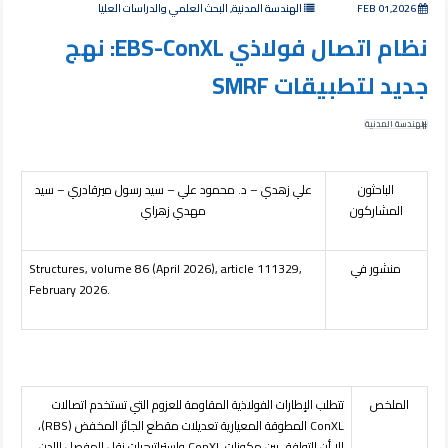
FEB 01,2026
الهندسة المدنية, البحث العلمي والدراسات العليا
نظام اتصال فولاذي EBS-ConXL: نهج
جديد لتطبيقات SMRF
الهندسة المدنية
الباحثون
علي زهدي – د. محمود علي – سيد رسول ميرقادري – سيد
المشاركون
مهدي زهراي
منشور في
(April 2026), article 111329,
6
Structures, volume 8
February 2026.
الملخص
تتطلب الإطارات الفولاذية المقاومة للعزوم التي تستخدم اتصالات
ConXL
المطوقة المعيارية تعديلات مقطع الجائز المخفض (
RBS
)،
إلا أن التوافق بين مكونات
ConXL
واستراتيجيات نقل المفصل اللدن