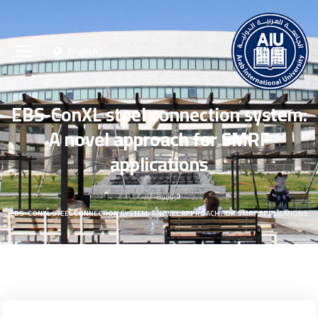
English
EBS-ConXL steel connection system:
A novel approach for SMRF
applications
الرئيسية
EBS-CONXL STEEL CONNECTION SYSTEM: A NOVEL APPROACH FOR SMRF APPLICATIONS