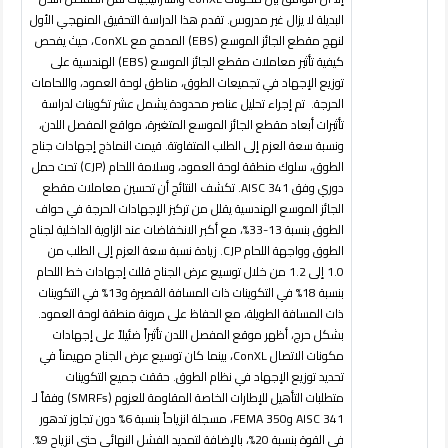
البديلة لا يزال غير مدروس. تقدم هذا الدراسة التحقيق المنهجي الأول
لنهج مقطع الجائز الموسع (
EBS
) المدمج مع
ConXL
، حيث يفحص
كيفية تأثير معاملات مقطع الجائز الموسع (
EBS
) الهندسية على
توزيع الإجهاد في تجميعات الطوق، مناطق لوحة العمود، واللحامات
الحرجة. تم إجراء تحليل عناصر محدودة يشمل عشر تكوينات لدراسة
تأثيرات أبعاد مقطع الجائز الموسع المتغيرة، مواقع المفصل اللدن،
ونسبة سعة العزم إلى الطلب المتفاوتة. قيمت النماذج إجهادات جناح
الطوق، سلوك منطقة لوحة العمود، وسلامة اللحام (
CJP
) تحت حمل
دوري وفق
AISC 341
. تكشف النتائج أن تحسين معاملات مقطع
الجائز الموسع الهندسية يقلل من تركيز الإجهادات الحرجة في حواف
الطوق بنسبة 13-33%، مع أكبر الانخفاضات عند الزاوية الداخلية لجناح
الطوق وواجهة اللحام
CJP
. زيادة نسبة سعة العزم إلى الطلب من
1.0 إلى 1.2 من خلال توسيع عرض الجناح قللت إجهادات خط اللحام
بنسبة 18% في التكوينات ذات المسافة القصيرة و13% في التكوينات
ذات المسافة الطويلة، مع الحفاظ على مرونة منطقة لوحة العمود.
بشكل حرج، أظهر موقع المفصل اللدن تأثيراً ضئيلاً على إجهادات
مكونات الاتصال
ConXL
، بينما كان توسيع عرض الجناح مهيمناً في
تحديد توزيع الإجهاد في نظام الطوق. حققت جميع التكوينات
متطلبات التأهيل للإطارات الخاصة المقاومة للعزوم (
SMRFs
) وفقاً لـ
AISC 341
و
FEMA 350
، مسجلة انزياحاً بنسبة 6% دون تجاوز تدهور
في القوة بنسبة 20%، بالإضافة لتمديد الفشل النهائي حتى انزياح 9%.