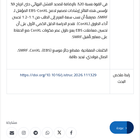
في القوة بنسبة 20%، بالإضافة لتمديد الفشل النهائي حتى انزياح 9%.
تؤسس هذه النتائج إرشادات تصميم لدمج
EBS-ConXL
المؤهل لـ
SMRF
، مبرهنةً أن نسب سعة العزم إلى الطلب من 1.1-1.2 تحسن
أداء الطوق (
ConXL
). تقدم الدراسة الدليل الكمي الأول على أن
تحسين معاملات
EBS
يعزز طول عمر مكونات
ConXL
مع الحفاظ
على معايير تأهيل
SMRF
.
الكلمات المفتاحية:
مقطع جائز موسع
(EBS)
،
ConXL
،
SMRF
،
اتصال فولاذي، تبديد طاقة
.
رابط ملخص
https://doi.org/10.1016/j.istruc.2026.111329
البحث
مشاركة
عودة