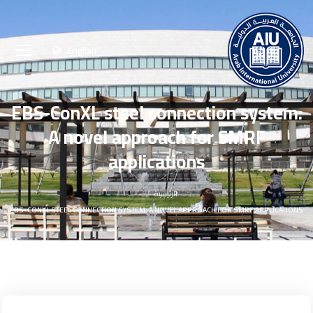
English
EBS-ConXL steel connection system:
A novel approach for SMRF
applications
الرئيسية
EBS-CONXL STEEL CONNECTION SYSTEM: A NOVEL APPROACH FOR SMRF APPLICATIONS