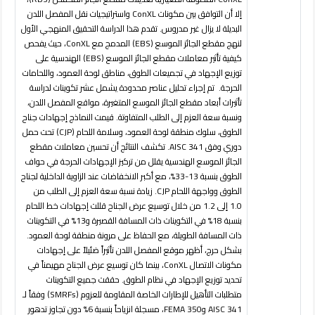
إلا أن التوافق بين مكونات
ConXL
واستراتيجيات نقل المفصل اللدن
البديلة لا يزال غير مدروس. تقدم هذا الدراسة التحقيق المنهجي الأول
لنهج مقطع الجائز الموسع (
EBS
) المدمج مع
ConXL
، حيث يفحص
كيفية تأثير معاملات مقطع الجائز الموسع (
EBS
) الهندسية على
توزيع الإجهاد في تجميعات الطوق، مناطق لوحة العمود، واللحامات
الحرجة. تم إجراء تحليل عناصر محدودة يشمل عشر تكوينات لدراسة
تأثيرات أبعاد مقطع الجائز الموسع المتغيرة، مواقع المفصل اللدن،
ونسبة سعة العزم إلى الطلب المتفاوتة. قيمت النماذج إجهادات جناح
الطوق، سلوك منطقة لوحة العمود، وسلامة اللحام (
CJP
) تحت حمل
دوري وفق
AISC 341
. تكشف النتائج أن تحسين معاملات مقطع
الجائز الموسع الهندسية يقلل من تركيز الإجهادات الحرجة في حواف
الطوق بنسبة 13-33%، مع أكبر الانخفاضات عند الزاوية الداخلية لجناح
الطوق وواجهة اللحام
CJP
. زيادة نسبة سعة العزم إلى الطلب من
1.0 إلى 1.2 من خلال توسيع عرض الجناح قللت إجهادات خط اللحام
بنسبة 18% في التكوينات ذات المسافة القصيرة و13% في التكوينات
ذات المسافة الطويلة، مع الحفاظ على مرونة منطقة لوحة العمود.
بشكل حرج، أظهر موقع المفصل اللدن تأثيراً ضئيلاً على إجهادات
مكونات الاتصال
ConXL
، بينما كان توسيع عرض الجناح مهيمناً في
تحديد توزيع الإجهاد في نظام الطوق. حققت جميع التكوينات
متطلبات التأهيل للإطارات الخاصة المقاومة للعزوم (
SMRFs
) وفقاً لـ
AISC 341
و
FEMA 350
، مسجلة انزياحاً بنسبة 6% دون تجاوز تدهور