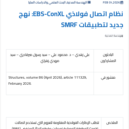
FEB 01,2026
الهندسة المدنية, البحث العلمي والدراسات العليا
نظام اتصال فولاذي EBS-ConXL: نهج
جديد لتطبيقات SMRF
الهندسة المدنية
الباحثون
علي زهدي – د. محمود علي – سيد رسول ميرقادري – سيد
المشاركون
مهدي زهراي
منشور في
(April 2026), article 111329,
6
Structures, volume 8
February 2026.
الملخص
تتطلب الإطارات الفولاذية المقاومة للعزوم التي تستخدم اتصالات
ConXL
المطوقة المعيارية تعديلات مقطع الجائز المخفض (
RBS
)،