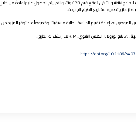
ة لنماذج
ANN
و
FL
في توقع قيم
CBR
و
PI
، والتي يتم الحصول عليها عادةً من خل
ك لإنجاز وتصميم مشاريع الطرق الجديدة.
ن الموصى به، إعادة تقييم الدراسة الحالية مستقبلاً. وخصوصاً عند توفر المزيد من 
ية:
Al
، نانو بوزولانا، الكلس النانوي،
PI
،
CBR
، إنشاءات الطرق.
https://doi.org/10.1186/s4