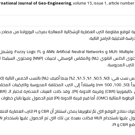
rnational Journal of Geo-Engineering
, volume 15, issue 1, article number
ية لتوقع مقاومة الترب الغضارية الإشكالية المعالجة بمركب البوزولانا من مصادر ط
ة التحليلية البرامج التالية:
MLR: Multiple 
و
ANN: Artificial Neutral Networks
و
FL:
Fuzzy Logic
وتشمل مت
وى الكلس النانوي
(NL)
والمقاس الوسطي لحبيبات
(NNP)
ومحتوى السيليكا 
للترب المدروسة.
س نسب هي:
(0%, 0.5%, 1%, 1.5%, 2%)
بينما أضيف
(NL)
بالنسب الخمس التالية
(0%, 0.3%, 0.6%, 0.9%, 1.2%)
اً
(50, 100, 500 nm)
كاليفورنيا
(CBR)
وقرينة اللدونة
(PI)
. وقد كانت العينات المحضرة لاختبار الـ
(CBR)
رطوبة المثالية
(OMC)
. أما قيم قرينة اللدونة
(PI)
فتم الحصول عليها باتباع خطوات تج
لوك نماذج التوقع التي تمّ تطويرها يمكن استنتاج أن
CBR
و
PI
للترب الغضارية الان
صول عليها باستخدام
MLR
فكانت بعيدة عن تلك التي تم الحصول عليها باستخدام
N
قع
CBR
و
PI
.