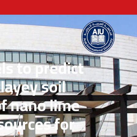
s to predict
layey soil
of nano lime
sources for