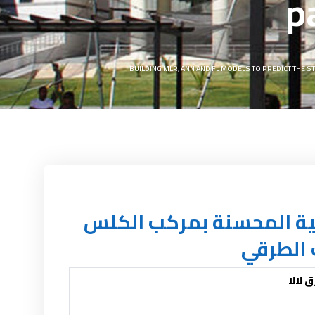
p
BUILDING MLR, ANN AND FL MODELS TO PREDICT THE 
ية الاشكالية المحسنة بمركب الكلس
 الطرقي
 لالا