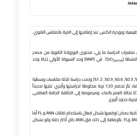
Inte
بيعية وبودرة الكلس عند إضافتها إلى التربة بالمقاس النانوي.
غيرات الدراسة ما يلي: محتوى البوزولانا النانوية من مصدر
النشطة
(SiO
)
في
(NNP)
وحد السيولة الأولي
(ILL)
وحد
2active
وتمت دراسة ثلاثة مقاسات وسطية
واستناداً إلى الترب المختلفة المدروسة والتركيبات المختلفة، تمّ تحضير 120 تربة مخلوطة لدراستها وأجري عليها تحديداً
بحالة الغمر بالماء، ومرصوصة إلى الكثافة الجافة العظمى
ربة حدود أتربرغ.
تفاخية يمكن توقعها بشكل فعال باستخدام تقانات
ANN
و
FL
أما
AN
و
FL
بالإضافة إلى ذلك فإن
ANN
كان أكثر دقة ولو بشكل