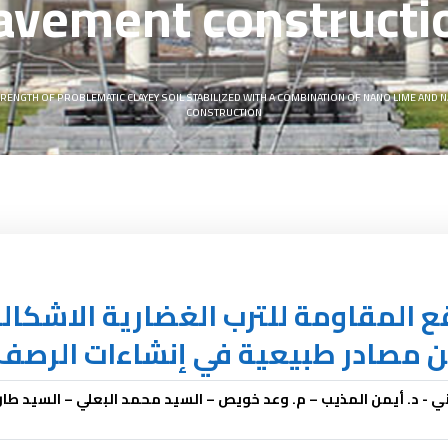
avement constructi
STRENGTH OF PROBLEMATIC CLAYEY SOIL STABILIZED WITH A COMBINATION OF NANO LIME A
CONSTRUCTION
ماذج MLR, ANN, FL لتوقع المقاومة للترب الغضار
ة من مصادر طبيعية في إنشاءات الرصف
ي - د. أيمن المذيب – م. وعد خويص – السيد محمد البعلي – السيد طارق