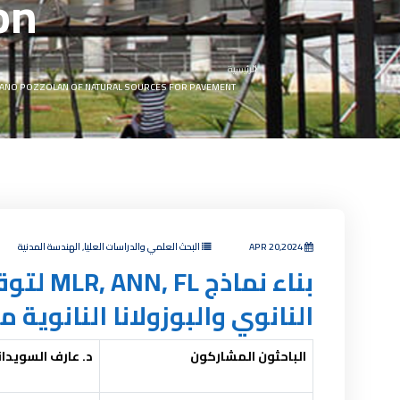
on
الرئيسية
ND NANO POZZOLAN OF NATURAL SOURCES FOR PAVEMENT
APR 20,2024
البحث العلمي والدراسات العليا, الهندسة المدنية
بناء ن
النانوي والبوزولانا النانوي
الباحثون المشاركون
د. عارف السويدان