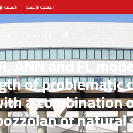
الصفحة الرئيسية
المكتبة الإ
الرؤية والأهداف
البنية 
R, ANN and FL model
gth of problematic c
with a combination 
ozzolan of natural 