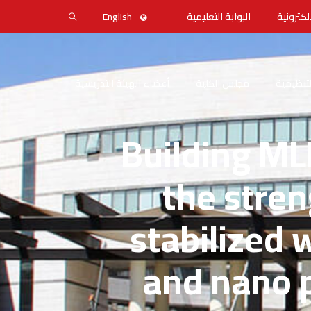
لكترونية
البوابة التعليمية
English
التنظيمية
مجلس الكلية
أعضاء الهيئة التدريسية
Building ML
the stren
stabilized 
and nano p