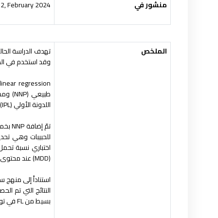
منشور في
 2, February 2024.
الملخص
تهدف الدراسة الحال
وقد استخدم في الدراس
linear regression
طبيعي
(NNP)
ومحت
اللدونة الأولي
(IPL)
تمّ إضافة
NNP
بخم
للحبيبات وهي تحديد
اختباري نسبة تحمل 
(MDD)
عند محتوى ال
استناداً إلى منهج س
النتائج التي تم الح
بسيط من
FL
في تو