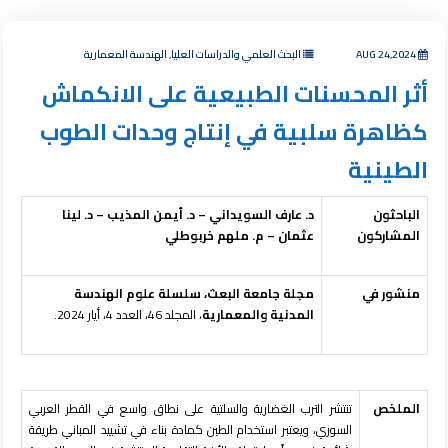
AUG 24,2024
البحث العلمي والدراسات العليا, الهندسة المعمارية
أثر المحسنات الطبيعية على الانكماش
كظاهرة سلبية في إنتاج وحدات الطوب
الطينية
الباحثون
د. عارف السويداني – د. أيمن المذيب – د. لينا
المشاركون
عثمان – م. ملهم خربوطلي
منشور في
مجلة جامعة البعث، سلسلة علوم الهندسة
المدنية والمعمارية
، المجلد 46، العدد 4، أيار 2024.
الملخص
تنتشر الترب الغضارية والسلتية على نطاق واسع في القطر العربي
السوري، ويعتبر استخدام الطين كمادة بناء في تشييد المباني طريقة