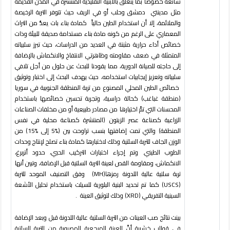
شائعة خصوصاً بما يتعلق بالأبنية التقليدية المنتشرة في المدن القديمة
مثل مدينتي دمشق وحلب أو في الريف حيث تتوفر التربة الرخيصة
والملائمة، إلا أن استخدام الطين حالياً كمادة بناء بات يعدُّ من التراث
المعماري على الرغم من كونه مادة بناء مستدامة صديقة للبيئة وذات
خصائص أداء حرارية مثبتة في العديد من الدراسات، حيث تبرز سلبياته
المتمثلة في ضعف مقاومته وظاهرتي الانتفاخ والانكماش بالإضافة
إلى حاجته للصيانة الدورية، مما يقودنا للبحث عن حلول من أجل تلافي
سلبياته وتعزيز إيجابيات استخدامه، حيث يهدف البحث إلى اختبار وتوثيق
خصائص الطين المحلي المصنوع من تربة المنطقة الجنوبية في سوريا
(منطقة غباغب) كحالة دراسية، وتجربة تحسين خصائصها باستخدام
المحسنات التي تمَّ اختيارها من مصادر طبيعية أو من مخلفات الصناعات
الزراعية كصناعة عصر الزيتون (المنتشرة كصناعة محلية في نفس
المنطقة) والتي تمت إضافتها بنسب تراوحت بين (%5 إلى %15) من
الوزن الجاف للتربة السلتية وذلك لاختبارها كمادة بناء تصلح لإنتاج وحدات
الطوب الطيني. وتم إجراء اختبارات التركيب الحبي، حدود أتربرغ،
الانكماش، ومقاومة القص لعينة التربة السلتية قبل الإضافة، وتبين أنها
تربة سلتية عالية اللدونة رمزها
(MH)
وفق التصنيف الموحد للتربة
(USCS)
كما تم تحديد البنية البلورية للسيلت باستخدام تحليل الأشعة
السينية التفريقي
(XRD)
وذلك لتوثيق العينة
.
بينت نتائج صب العينات من التربة السلتية عالية اللدونة قبل وبعد الإضافة
في قوالب خشبية أنَّ العينة المرجعية المصبوبة من التربة السلتية