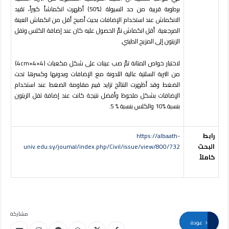
برطوبة قريبة من حد السيولة (%50) أظهرت انكماشاً كبيراً، تقيد
الانكماش عند استخدام الإضافات بحيث أصبح أقل من انكماش العينة
المرجعية. أقل انكماش تمَّ الحصول عليه كان عند إضافة الكلس وتفل
الزيتون إلى المزيج الطيني
.
لاختبار خواص المتانة تمَّ صب عينات على شكل مكعبات (4×4×4
cm
)
من التربة السلتية عالية اللدونة مع الإضافات وبدونها وكسرها تحت
الضغط وقد أظهرت النتائج تزايد قيم مقاومة الضغط عند استخدام
الإضافات بشكل ملحوظ وأفضل نتيجة كانت عند إضافة تفل الزيتون
بنسبة %10 والكلس بنسبة % 5.
رابط
https://albaath-
البحث
univ.edu.sy/journal/index.php/Civil/issue/view/800/732
كاملاً
مشاركة
عودة