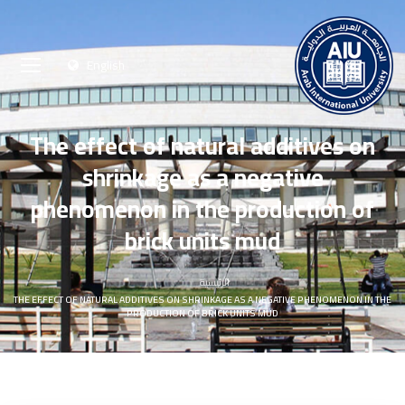
English
The effect of natural additives on
shrinkage as a negative
phenomenon in the production of
brick units mud
الرئيسية
THE EFFECT OF NATURAL ADDITIVES ON SHRINKAGE AS A NEGATIVE PHENOMENON IN THE
PRODUCTION OF BRICK UNITS MUD