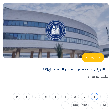
JUL 23,2026
إعلان إلى طلاب مقرر العرض المعماري(AR)
متابعة القراءة
9
8
7
6
5
4
3
2
1
‹
›
286
285
...
10