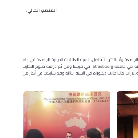
المنصب الحالي:
ضل سنوات حياتي أنهل العلم من نوابغ الجامعة وأساتذتها الأفاضل. نسبة للعلاقات الدولية للجامعة في عام
2007 تم اختياري لمنحة تدريبية في جامعة Halle في ألمانيا وتعاقبت النجاحات الواحد تلو الآخر حيث تم قبولي كطالب دراسات عليا اختصاص علم الأدوية في جامعة Strasbourg في فرنسا ومن ثم دراسة دبلوم التجارب
لك قررت الخوض في مجال البحث العلمي ودراسة الدكتوراه للبحث بأساسيات المناعة ضد سرطان الثدي في معهد Luxembourg للصحة. لازلت حاليا طالب دكتوراه في السنة الثالثة وقد شاركت في أكثر من