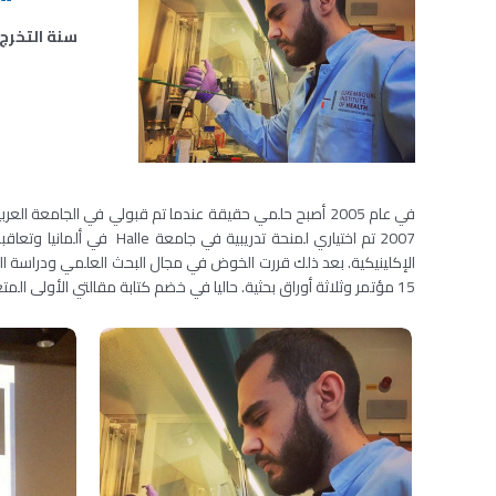
سنة التخرج:
15 مؤتمر وثلاثة أوراق بحثية. حاليا في خضم كتابة مقالتي الأولى المتعلقة بسرطان الثدي وأساسيات المناعة على أمل أن أنتهي من دراسة الدكتوراة.