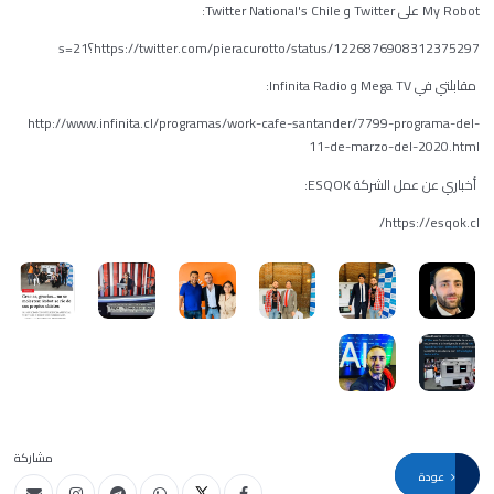
My Robot على Twitter و Twitter National's Chile:
https://twitter.com/pieracurotto/status/1226876908312375297؟s=21
مقابلتي في Mega TV و Infinita Radio:
http://www.infinita.cl/programas/work-cafe-santander/7799-programa-del-
11-de-marzo-del-2020.html
أخباري عن عمل الشركة ESQOK:
https://esqok.cl/
مشاركة
عودة