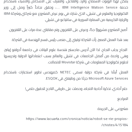
يمكن لهذا الروبوت الاستماع، والرد، والتفاعل، والتعرف على الأشخاص والأشياء باستخدام
خدمة IBM Intelligence Watson Service ....، وحقق نجاحاً كبيراً وصل إلى وزير
التكنولوجيا والعلوم في تشيلي، الذي شارك في يوم عرض المشروع مع شركتي،وشركة IBM
والزيارة التكريمية من السفارة السورية في سانتياغو في تشيلي.
أصبح المشروع مشهورًا جدًا، وعرض على التلفزيون وتم مقابلتي عدة مرات على التلفزيون.
بعد هذا العمل المميز، رأت الشركة ترقيتي إلى منصب رئيس قسم الهندسة في الشركة.
النجاح يجلب النجاح، لذا الآن أدرس ماجستير هندسة علوم البيانات في جامعة أدولفو إيبانيز،
وهي واحدة من أفضل الجامعات في تشيلي والعالم بسبب اعتماداتها الدولية وتدريسها
لدبلوم تكنولوجيا المعلومات في شركة Movistar للاتصالات.
العمل أيضًا في شركة دولية تسمى NETEC كمهندس تطوير استخبارات باستخدام
Microsoft Azure Services جزءًا من وظيفتي في ESQOK.
حلم أحادي، تذكرة أحادية الاتجاه، وحصلت على طريقي الناجح لتحقيق حلمي!
المراجع
مشروعي على الجريدة:
https://www.lacuarta.com/cronica/noticia/robot-se-rie-propios-
chistes/415184/