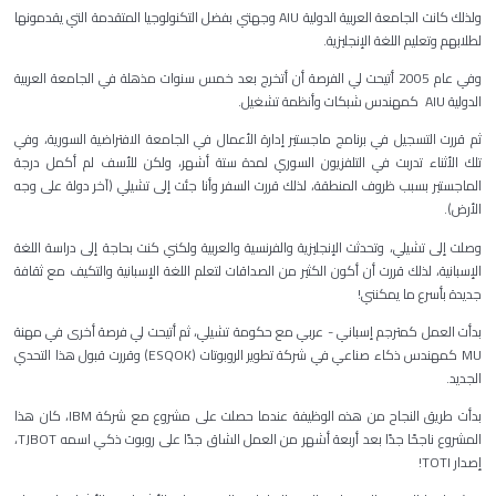
ولذلك كانت الجامعة العربية الدولية AIU وجهتي بفضل التكنولوجيا المتقدمة التي يقدمونها
لطلابهم وتعليم اللغة الإنجليزية.
وفي عام 2005 أتيحت لي الفرصة أن أتخرج بعد خمس سنوات مذهلة في الجامعة العربية
الدولية AIU كمهندس شبكات وأنظمة تشغيل.
ثم قررت التسجيل في برنامج ماجستير إدارة الأعمال في الجامعة الافتراضية السورية، وفي
تلك الأثناء تدربت في التلفزيون السوري لمدة ستة أشهر، ولكن للأسف لم أكمل درجة
الماجستير بسبب ظروف المنطقة، لذلك قررت السفر وأنا جئت إلى تشيلي (آخر دولة على وجه
الأرض).
وصلت إلى تشيلي، وتحدثت الإنجليزية والفرنسية والعربية ولكني كنت بحاجة إلى دراسة اللغة
الإسبانية، لذلك قررت أن أكون الكثير من الصداقات لتعلم اللغة الإسبانية والتكيف مع ثقافة
جديدة بأسرع ما يمكنني!
بدأت العمل كمترجم إسباني - عربي مع حكومة تشيلي، ثم أتيحت لي فرصة أخرى في مهنة
MU كمهندس ذكاء صناعي في شركة تطوير الروبوتات (ESQOK) وقررت قبول هذا التحدي
الجديد.
بدأت طريق النجاح من هذه الوظيفة عندما حصلت على مشروع مع شركة IBM، كان هذا
المشروع ناجحًا جدًا بعد أربعة أشهر من العمل الشاق جدًا على روبوت ذكي اسمه TJBOT،
إصدار TOTI!