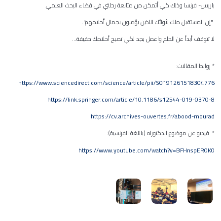
باريس- فرنسا وذلك كي أتمكن من متابعة رحلتي في فضاء البحث العلمي.
"إن المستقبل ملك لأولئك اللذين يؤمنون بجمال أحلامهم".
لا تتوقف أبداً عن الحلم واعمل بجد لكي تصبح أحلامك حقيقة...
* روابط المقالات:
https://www.sciencedirect.com/science/article/pii/S0191261518304776
https://link.springer.com/article/10.1186/s12544-019-0370-8
https://cv.archives-ouvertes.fr/abood-mourad
* فيديو عن موضوع الدكتوراه (باللغة الفرنسية):
https://www.youtube.com/watch?v=BFHnspER0K0