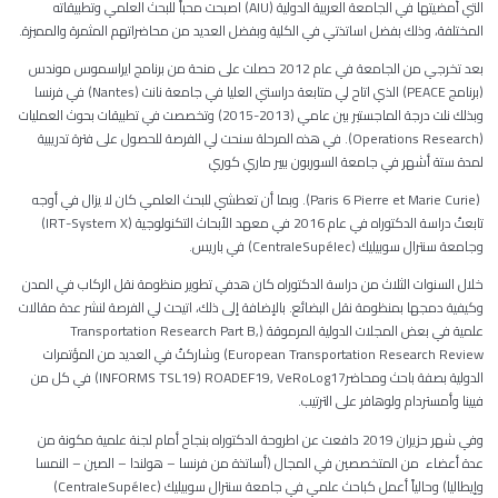
التي أمضيتها في الجامعة العربية الدولية (AIU) اصبحت محباً للبحث العلمي وتطبيقاته
المختلفة، وذلك بفضل اساتذتي في الكلية وبفضل العديد من محاضراتهم المثمرة والمميزة.
بعد تخرجي من الجامعة في عام 2012 حصلت على منحة من برنامج ايراسموس موندس
(برنامج PEACE) الذي اتاح لي متابعة دراستي العليا في جامعة نانت (Nantes) في فرنسا
وبذلك نلت درجة الماجستير بين عامي (2013-2015) وتخصصت في تطبيقات بحوث العمليات
(Operations Research). في هذه المرحلة سنحت لي الفرصة للحصول على فترة تدريبية
لمدة ستة أشهر في جامعة السوربون بيير ماري كوري
(Paris 6 Pierre et Marie Curie). وبما أن تعطشي للبحث العلمي كان لا يزال في أوجه
تابعتُ دراسة الدكتوراه في عام 2016 في معهد الأبحاث التكنولوجية (IRT-System X)
وجامعة سنترال سوبيليك (CentraleSupélec) في باريس.
خلال السنوات الثلاث من دراسة الدكتوراه كان هدفي تطوير منظومة نقل الركاب في المدن
وكيفية دمجها بمنظومة نقل البضائع. بالإضافة إلى ذلك، اتيحت لي الفرصة لنشر عدة مقالات
علمية في بعض المجلات الدولية المرموقة (Transportation Research Part B,
European Transportation Research Review) وشاركتُ في العديد من المؤتمرات
الدولية بصفة باحث ومحاضرINFORMS TSL19) ROADEF19, VeRoLog17) في كل من
فيينا وأمستردام ولوهافر على الترتيب.
وفي شهر حزيران 2019 دافعت عن اطروحة الدكتوراه بنجاح أمام لجنة علمية مكونة من
عدة أعضاء من المتخصصين في المجال (أساتذة من فرنسا – هولندا – الصين – النمسا
وإيطاليا) وحالياً أعمل كباحث علمي في جامعة سنترال سوبيليك (CentraleSupélec)