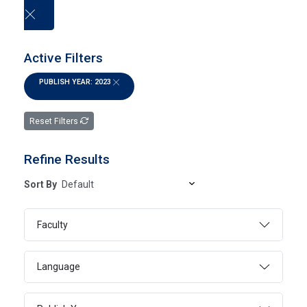
العربية
Active Filters
PUBLISH YEAR: 2023
University publications
Reset Filters
HOME
UNIVERSITY PUBLICATIONS
Refine Results
Sort By
SEARCH
Faculty
Language
Page 1
1 - 2 Of 2 Results
FILTER