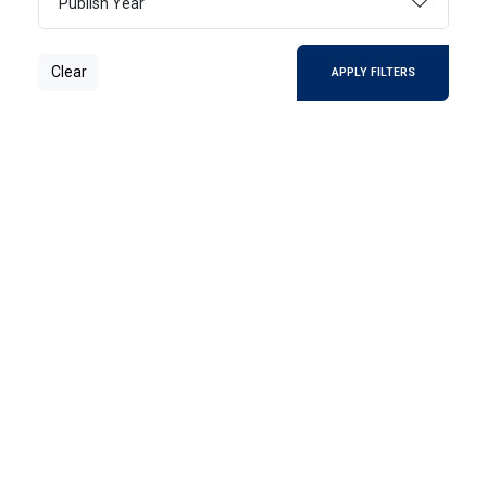
Publish Year
مهارات التواصل في اللغة العربية
يعد الاستماع من المهارات اللغة الأساسية وهي
Clear
APPLY FILTERS
الاستماع والتحدث والقراءة والكتابة
2023
ARABIC
مهارات التواصل
القانون الدولي العام
إن القانون الدولي مفهوم حديث النشأة
2023
ARABIC
كلية الحقوق