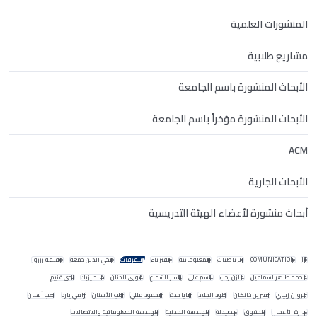
المنشورات العلمية
مشاريع طلابية
الأبحاث المنشورة باسم الجامعة
الأبحاث المنشورة مؤخراً باسم الجامعة
ACM
الأبحاث الجارية
أبحاث منشورة لأعضاء الهيئة التدريسية
IT
COMUNICATION
الرياضيات
المعلوماتية
الفيزياء
متفرقات
محي الدين جمعة
وفيقة زرزور
محمد طاهر اسماعيل
مازن رجب
باسم علي
ياسر الشماع
فوزي الدنان
خالد يزبك
ندى غنيم
مروان زبيبي
نسرين خانكان
خلود الجلاد
مايا حدة
محمود مللي
طب الأسنان
رامي يارد
طب أسنان
إدارة الأعمال
الحقوق
الصيدلة
الهندسة المدنية
الهندسة المعلوماتية والاتصالات