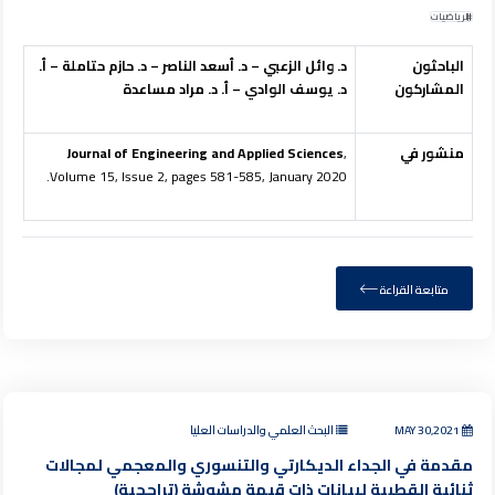
الرياضيات
الباحثون
د. وائل الزعبي – د. أسعد الناصر – د. حازم حتاملة – أ.
المشاركون
د. يوسف الوادي – أ. د. مراد مساعدة
منشور في
,
Journal of Engineering and Applied Sciences
Volume 15, Issue 2, pages 581-585, January 2020.
متابعة القراءة
MAY 30,2021
البحث العلمي والدراسات العليا
مقدمة في الجداء الديكارتي والتنسوري والمعجمي لمجالات
ثنائية القطبية لبيانات ذات قيمة مشوشة (تراجحية)