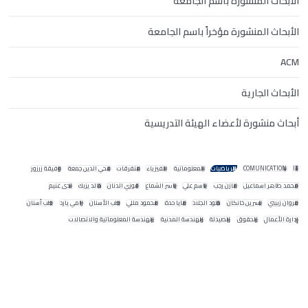
الأبحاث المنشورة باسم الجامعة
الأبحاث المنشورة مؤخراً باسم الجامعة
ACM
الأبحاث الجارية
أبحاث منشورة لأعضاء الهيئة التدريسية
IT
COMUNICATION
الرياضيات
المعلوماتية
الفيزياء
متفرقات
محي الدين جمعة
وفيقة زرزور
محمد طاهر اسماعيل
مازن رجب
باسم علي
ياسر الشماع
فوزي الدنان
خالد يزبك
ندى غنيم
مروان زبيبي
نسرين خانكان
خلود الجلاد
مايا حدة
محمود مللي
طب الأسنان
رامي يارد
طب أسنان
إدارة الأعمال
الحقوق
الصيدلة
الهندسة المدنية
الهندسة المعلوماتية والاتصالات