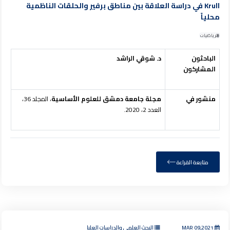
Krull في دراسة العلاقة بين مناطق برفير والحلقات الناظمية
محلياً
الرياضيات
الباحثون
د. شوقي الراشد
المشاركون
منشور في
مجلة جامعة دمشق للعلوم الأساسية
، المجلد 36،
العدد 2، 2020.
متابعة القراءة
MAR 09,2021
البحث العلمي والدراسات العليا