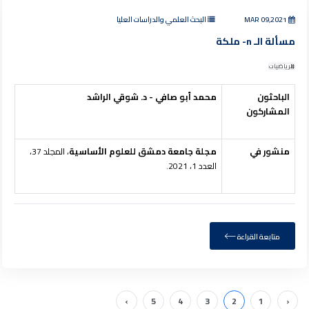
MAR 09,2021
البحث العلمي والدراسات العليا
مسألة الـ n- ملكة
الرياضيات
الباحثون
محمد أبو صافي
- د. شوقي الراشد
المشاركون
منشور في
مجلة جامعة دمشق للعلوم الأساسية
، المجلد 37،
العدد 1، 2021.
متابعة القراءة
›
5
4
3
2
1
‹