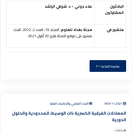
الباحثون
علاء جوني – د. شوقي الراشد
المشاركون
منشور في
مجلة بغداد للعلوم
، المجلد 19، العدد 2، 2022، البحث
منشور على موقع المجلة بتاريخ 20 أيلول 2021.
متابعة القراءة
NOV 11,2021
البحث العلمي والدراسات العليا
المعادلات الفرقية الكسرية ذات الوسيط، المحدودية والحلول
الدورية
الرياضيات