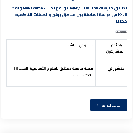
تطبيق مبرهنة Cayley Hamilton وتمهيديات Nakayama وبُعد
Krull في دراسة العلاقة بين مناطق برفير والحلقات الناظمية
محلياً
الرياضيات
الباحثون
د. شوقي الراشد
المشاركون
منشور في
مجلة جامعة دمشق للعلوم الأساسية
، المجلد 36،
العدد 2، 2020.
متابعة القراءة