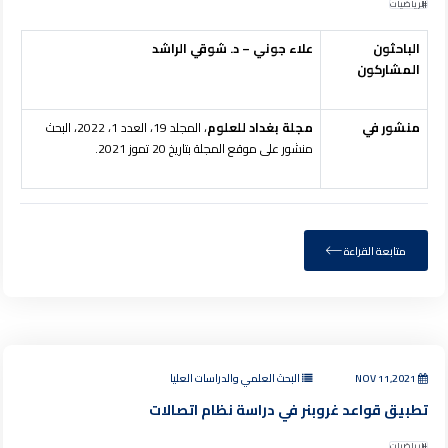
الرياضيات
الباحثون
علاء جوني – د. شوقي الراشد
المشاركون
منشور في
مجلة بغداد للعلوم
، المجلد 19، العدد 1، 2022، البحث
منشور على موقع المجلة بتاريخ 20 تموز 2021.
متابعة القراءة
NOV 11,2021
البحث العلمي والدراسات العليا
تطبيق قواعد غروبنر في دراسة نظام اتصالات
الرياضيات