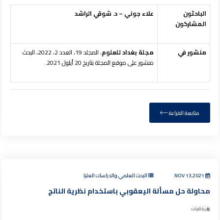
الباحثون
علاء جوني – د. شوقي الراشد
المشاركون
منشور في
مجلة بغداد للعلوم
، المجلد 19، العدد 2، 2022، البحث
منشور على موقع المجلة بتاريخ 20 أيلول 2021.
متابعة القراءة
NOV 13,2021
البحث العلمي والدراسات العليا
محاولة حل مسألة اليعقوبي باستخدام نظرية الناتج
الرياضيات