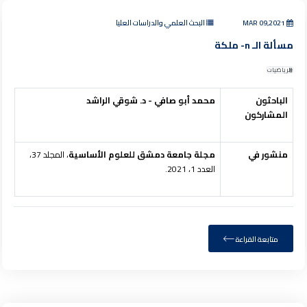
MAR 09,2021
البحث العلمي والدراسات العليا
مسألة الـ n- ملكة
الرياضيات
الباحثون
محمد أبو صافي
- د. شوقي الراشد
المشاركون
منشور في
مجلة جامعة دمشق للعلوم الأساسية
، المجلد 37،
العدد 1، 2021.
متابعة القراءة