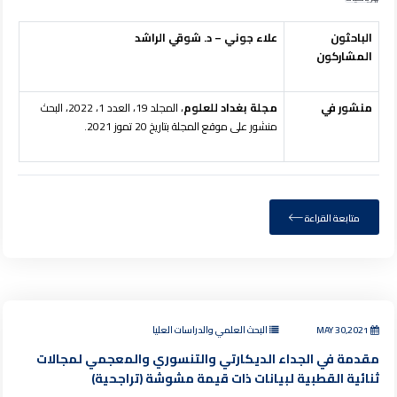
الباحثون
علاء جوني – د. شوقي الراشد
المشاركون
منشور في
مجلة بغداد للعلوم
، المجلد 19، العدد 1، 2022، البحث
منشور على موقع المجلة بتاريخ 20 تموز 2021.
متابعة القراءة
MAY 30,2021
البحث العلمي والدراسات العليا
مقدمة في الجداء الديكارتي والتنسوري والمعجمي لمجالات
ثنائية القطبية لبيانات ذات قيمة مشوشة (تراجحية)