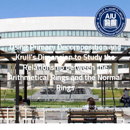
English
Using Primary Decomposition and
Krull's Dimension to Study the
Relationship between the
Arithmetical Rings and the Normal
Rings
الرئيسية
USING PRIMARY DECOMPOSITION AND KRULL'S DIMENSION TO STUDY THE
RELATIONSHIP BETWEEN THE ARITHMETICAL RINGS AND THE NORMAL RINGS