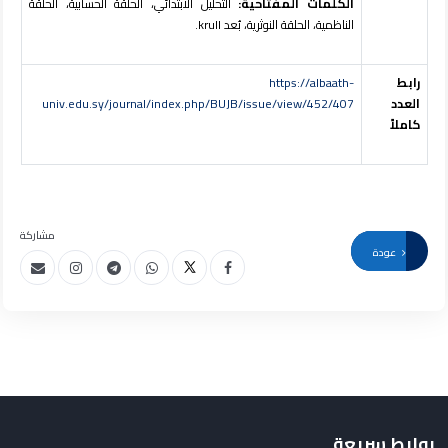
الكلمات المفتاحية:
التحليل الابتدائي، الحلقة الحسابية، الحلقة
الناظمية، الحلقة النوثرية، بُعد
krull
.
رابط
https://albaath-
العدد
univ.edu.sy/journal/index.php/BUJB/issue/view/452/407
كاملاً
مشاركة
عودة
روابط سريعة