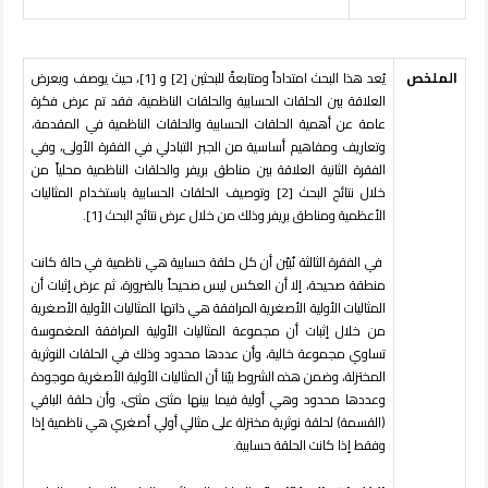
الملخص
يُعد هذا البحث امتداداً ومتابعةً للبحثين
[2]
و
[1]
، حيث يوصف ويعرض
العلاقة بين الحلقات الحسابية والحلقات الناظمية، فقد تم عرض فكرة
عامة عن أهمية الحلقات الحسابية والحلقات الناظمية في المقدمة،
وتعاريف ومفاهيم أساسية من الجبر التبادلي في الفقرة الأولى، وفي
الفقرة الثانية العلاقة بين مناطق بريفر والحلقات الناظمية محلياً من
خلال نتائج البحث
[2]
وتوصيف الحلقات الحسابية باستخدام المثاليات
الأعظمية ومناطق بريفر وذلك من خلال عرض نتائج البحث
[1]
.
في الفقرة الثالثة نُبيّن أن كل حلقة حسابية هي ناظمية في حالة كانت
منطقة صحيحة، إلا أن العكس ليس صحيحاً بالضرورة، ثم عرض إثبات أن
المثاليات الأولية الأصغرية المرافقة هي ذاتها المثاليات الأولية الأصغرية
من خلال إثبات أن مجموعة المثاليات الأولية المرافقة المغموسة
تساوي مجموعة خالية، وأن عددها محدود وذلك في الحلقات النوثرية
المختزلة، وضمن هذه الشروط بيّنا أن المثاليات الأولية الأصغرية موجودة
وعددها محدود وهي أولية فيما بينها مثنى مثنى، وأن حلقة الباقي
(القسمة) لحلقة نوثرية مختزلة على مثالي أولي أصغري هي ناظمية إذا
وفقط إذا كانت الحلقة حسابية.