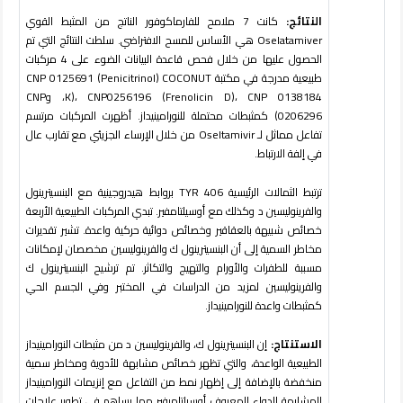
النتائج:
كانت 7 ملامح للفارماكوفور الناتج من المثبط القوي
Oselatamiver
هي الأساس للمسح الافتراضي. سلطت النتائج التي تم
الحصول عليها من خلال فحص قاعدة البيانات الضوء على 4 مركبات
طبيعية مدرجة في مكتبة
COCONUT
(
CNP 0125691 (Penicitrinol
CNP 0138184
،
CNP0256196 (Frenolicin D)
،
K)
، و
CNP
0206296
) كمثبطات محتملة للنورامينيداز. أظهرت المركبات مرتسم
تفاعل مماثل لـ
Oseltamivir
من خلال الإرساء الجزيئي مع تقارب عال
في إلفة الارتباط.
ترتبط الثمالات الرئيسية
TYR 406
بروابط هيدروجينية مع البنسيترينول
والفرينوليسين د وكذلك مع أوسيلتامفير. تبدي المركبات الطبيعية الأربعة
خصائص شبيهة بالعقاقير وخصائص دوائية حركية واعدة. تشير تقديرات
مخاطر السمية إلى أن البنسيترينول ك والفرينوليسين مخصصان لإمكانات
مسببة للطفرات والأورام والتهيج والتكاثر. تم ترشيح البنسيترينول ك
والفرينوليسين لمزيد من الدراسات في المختبر وفي الجسم الحي
كمثبطات واعدة للنورامينيداز.
الاستنتاج:
إن البنسيترينول ك، والفرينوليسين د من مثبطات النورامينيداز
الطبيعية الواعدة، والتي تظهر خصائص مشابهة للأدوية ومخاطر سمية
منخفضة بالإضافة إلى إظهار نمط من التفاعل مع إنزيمات النورامينيداز
المشابهة للدواء المعروف أوسيلتاميفير مما يساهم في تطوير علاجات