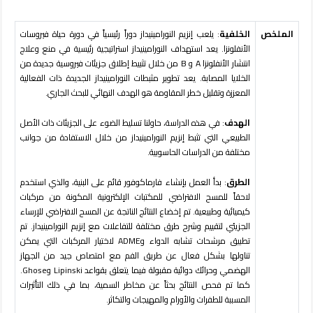
الملخص
الخلفية
: يلعب إنزيم النورامينيداز دوراً رئيسياً في دورة حياة فيروسات
الأنفلونزا. يعد استهداف النورامينيداز استراتيجية رئيسية في منع وعلاج
انتشار الأنفلونزا
A
و
B
من خلال تثبيط إطلاق جزيئات فيروسية جديدة من
الخلايا المصابة. يعد تطوير مثبطات النورامينيداز الجديدة ذات الفعالية
المعززة وتقليل خطر المقاومة هو الهدف النهائي للبحث الجاري.
الهدف
: في هذه الدراسة، حاولنا تسليط الضوء على الجزيئات ذات الأصل
الطبيعي التي تثبط إنزيم النورامينيداز من خلال الاستفادة من جوانب
مختلفة من الدراسات الحاسوبية.
الطرق
: بدأ العمل بإنشاء فارماكوفور قائم على البنية، والذي استخدم
لاحقاً للمسح الافتراضي للمكتبات الإلكترونية المكونة من مركبات
كيميائية وطبيعية. تم إخضاع النتائج الناتجة عن المسح الافتراضي للإرساء
الجزيئي لتقييم وشرح طرق مختلفة للتفاعلات مع إنزيم النورامينيداز. تم
تطبيق مرشحات تشابه الدواء و
ADME
لاختيار المركبات التي يمكن
تناولها بشكل فعال عن طريق الفم مع امتصاص جيد من الجهاز
الهضمي وحرائك دوائية مقبولة فيما يتعلق بقواعد
Lipinski
و
Ghose
.
كما تم فحص النتائج بحثاً عن مخاطر السمية، بما في ذلك التأثيرات
المسببة للطفرات والأورام والمهيجات والتكاثر.