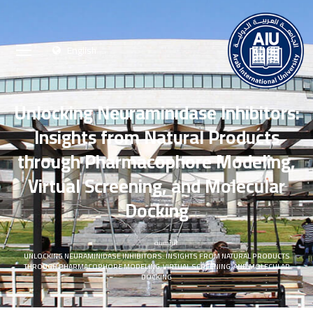
English
Unlocking Neuraminidase Inhibitors:
Insights from Natural Products
through Pharmacophore Modeling,
Virtual Screening, and Molecular
Docking
الرئيسية
UNLOCKING NEURAMINIDASE INHIBITORS: INSIGHTS FROM NATURAL PRODUCTS
THROUGH PHARMACOPHORE MODELING, VIRTUAL SCREENING, AND MOLECULAR
DOCKING