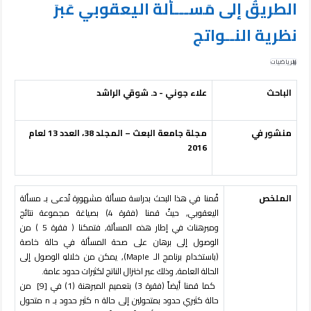
الطريقُ إلى مَســـألة اليعقوبي عَبرَ
نظرية النــواتج
الرياضيات
الباحث
علاء جوني - د.
شوقي الراشد
منشور في
مجلة جامعة البعث – المجلد 38، العدد 13 لعام
2016
الملخص
قًمنا في هذا البحث بدراسة مسألة مشهورة تُدعى بـ مسألة
اليعقوبي, حيثُ قمنا (فقرة 4) بصياغة مجموعة نتائج
ومبرهنات في إطار هذه المسألة, فتمكنا ( فقرة 5 ) من
الوصول إلى برهان على صحة المسألة في حالة خاصة
(باستخدام برنامج الـ Maple), يمكن من خلالهِ الوصول إلى
الحالة العامة, وذلك عبر اختزال الناتج لكثيرات حدود عامة.
كما قمنا أيضاً (فقرة 3) بتعميم المبرهنة (1) في [9] من
حالة كثيري حدود بمتحولين إلى حالة n كثير حدود بـ n متحول