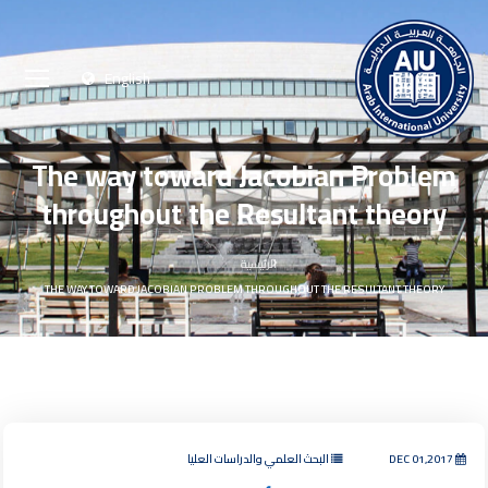
English
The way toward Jacobian Problem
throughout the Resultant theory
الرئيسية
THE WAY TOWARD JACOBIAN PROBLEM THROUGHOUT THE RESULTANT THEORY
DEC 01,2017
البحث العلمي والدراسات العليا