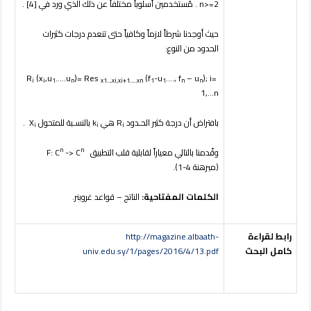
n>=2 . مُستخدمين أسلوباً مختلفاً عن ذلك الذي ورد في [4] .
حيث أوجدنا شرطاً لازماً وكافياً حتى تنعدم درجات كثيرات
الحدود من النوع:
(x
,u
…..u
)= Res
(f
-u
…., f
– u
); i=
R
i
i
1
n
x1…..xi,xi+1……xn
1
1
n
n
1,…n
بافتراض أن درجة كثير الحـدود R
هي k
بالنسـبة للمتحول X
.
i
i
i
n
n
وقّدمنا بالتالي معياراً لقابلية قلب التطبيق F: C
-> C
(مبرهنة 4-1).
الكلمات المفتاحية:
الناتج – قواعد غروبنر.
رابط لقراءة
http://magazine.albaath-
كامل البحث
univ.edu.sy/1/pages/2016/4/13.pdf