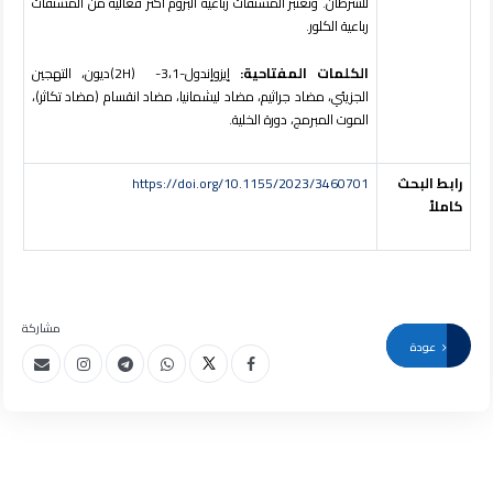
للسرطان. وتعتبر المشتقات رباعية البروم أكثر فعالية من المشتقات
رباعية الكلور.
الكلمات المفتاحية:
إيزوإندول-3،1
-
(2H)
ديون، التهجين
الجزيئي، مضاد جراثيم، مضاد ليشمانيا، مضاد انقسام (مضاد تكاثر)،
الموت المبرمج، دورة الخلية.
رابط البحث
https://doi.org/10.1155/2023/3460701
كاملاً
مشاركة
عودة