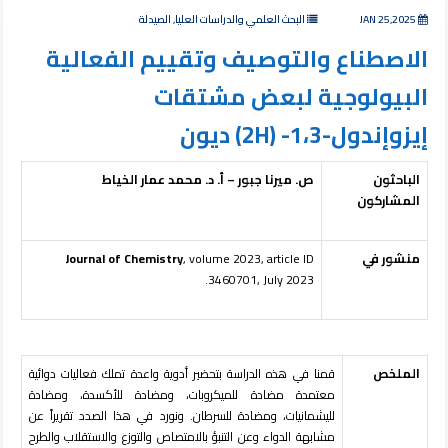
JAN 25,2025
البحث العلمي والدراسات العليا, الصيدلة
الاصطناع والتوصيف وتقييم الفعالية
البيولوجية لبعض مشتقات
إيزوإندول-1،3- (2H) ديون
الباحثون
ص. ميرنا جبور – أ. د. محمد عمار الخياط
المشاركون
منشور في
, volume 2023, article ID
Journal of Chemistry
3460701, July 2023.
الملخص
قمنا في هذه الدراسة بتحضير أدوية واعدة تملك فعاليات دوائية
معتمدة مضادة للميكروبات، ومضادة للأكسدة، ومضادة
لليشمانيات، ومضادة للسرطان. ونورد في هذا الصدد تقريراً عن
مشابهة الدواء وعن التنبؤ بالامتصاص والتوزع والاستقلاب والطرح