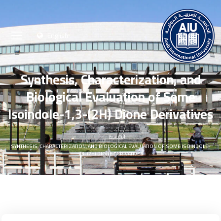
English
Synthesis, Characterization, and
Biological Evaluation of Some
Isoindole-1,3-(2H) Dione Derivatives
الرئيسية
SYNTHESIS, CHARACTERIZATION, AND BIOLOGICAL EVALUATION OF SOME ISOINDOLE-
1,3-(2H) DIONE DERIVATIVES