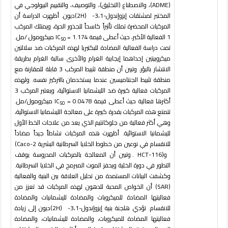
(ADME)
، والاصطناع (التخليق)، والتوصيف، والتقييم البيولوجي في
المختبر لمشتقات إيزوإندول-3،1
-
(2H)
ديون. أظهرت الدراسة أن
المركبات المحضرة تملك تأثيراً كاسحاً للجذور الحرة، ويمتلك المركب
1 الفعالية الأكبر، حيث أعطى قيمة
1.174
=
IC
ميكرومول /مل.
50
تمت دراسة الفعالية المضادة للبكتيريا لهذه المركبات ضد سلالتين
ميكروبيتين إحداهما إيجابية الغرام والأخرى سالبة الغرام بطريقة
الانتشار بالبؤر. وتبين أن منطقة تثبيط المركب 3 قابلة للمقارنة مع
منطقة تثبيط الجنتاميسين عندما يستخدمان بالتركيز نفسه. ولهذه
المركبات فعالية كبيرة ضد الليشمانيا الاستوائية، ويعتبر المركب 3
أكثرها فعالية حيث أعطى قيمة
IC
0.0478
=
ميكرومول/مل.
50
تتمتع هذه المركبات بقدرة كبيرة على معالجة الليشمانيا الاستوائية،
وهي أكثر فعالية من جلوكانتيم الذي يعد من علاجات الخط الأول
لليشمانيا الاستوائية. أظهرت هذه المركبات نشاطاً جيداً مضاداً
للانقسام في نوعين من خطوط الخلايا السرطانية البشرية
Caco-2)
و
(HCT-116
. وتبين أن المعالجة بالمركبات المدروسة يوقف
التطور في دورة الخلية ويحفز الموت المبرمج في الخلايا السرطانية.
وكشفت البيانات المستمدة من تحليل العلاقة بين البنية والفعالية
(SAR)
أن الخواص المحبة للدهون لهذه المركبات قد تعزز من
فعاليتها المضادة للميكروبات والمضادة لليشمانيات والمضادة
للانقسام. تؤدي هلجنة بنية إيزوإندول-3،1
-
(2H)
ديون إلى زيادة
فعاليتها المضادة للميكروبات، والمضادة لليشمانيات، والمضادة