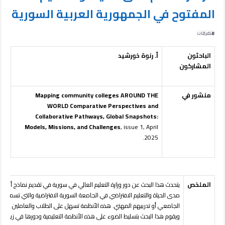
المفتوح في الجمهورية العربية السورية
متفرقات
الباحثون
أ. رنوة خورشيد
المشاركون
منشور في
Mapping community colleges AROUND THE
WORLD Comparative Perspectives and
Collaborative Pathways, Global Snapshots:
Models, Missions, and Challenges
, issue 1, April
2025.
الملخص
يتحدث هذا البحث عن دور وزارة التعليم العالي في سورية في تقديم نماذج أنظمة 
مدى الحياة والتعليم الافتراضي في الجامعة السورية الافتراضية والتي تسمح بتق
الجامعي أو تدريبهم المهني. هذه الأنظمة تسهل على الطلاب والعاملين اكتس
ويقوم هذا البحث بتسليط الضوء على هذه الأنظمة التعليمية ودورها في زيادة 