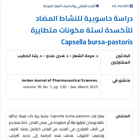
JUL 26,2025
البحث العلمي والدراسات العليا, الصيدلة
دراسة حاسوبية للنشاط المضاد
للأكسدة لستة مكونات متطايرة
Capsella bursa-pastoris
الباحثون
د. مودة الشعار – د. هدى مندو – د. رشا الخطيب
المشاركون
منشور في
,
Jordan Journal of Pharmaceutical Sciences
volume 18, No. 1, pp. 230 - 244, March 2025.
الملخص
يعتبر نبات
Capsella bursa-pastoris
عشبة برية ذات قيمة غذائية
عالية ويمكن تناولها نيئة أو مطبوخة في بعض البلدان. كما يستخدم
في الطب التقليدي في العديد من البلدان كعامل مضاد للنزيف
وتخفيف الالتهاب. هدفت هذه الدراسة إلى تحديد التركيب