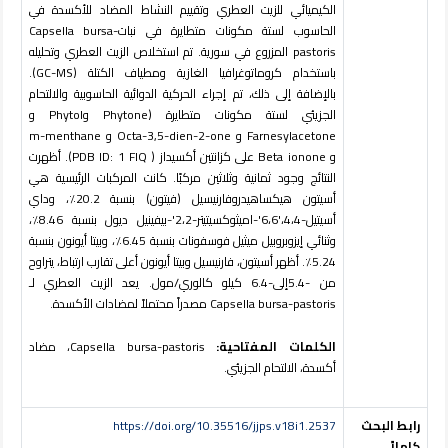
الكيميائي للزيت العطري وتقييم النشاط المضاد للأكسدة في
الحاسوب لستة مكونات متطايرة في نبات
Capsella bursa-
pastoris
المزروع في سورية. تم استخلاص الزيت العطري وتحليله
باستخدام كروماتوغرافيا الغازية ومطياف الكتلة (
GC-MS
).
بالإضافة إلى ذلك، تم إجراء الحركية الدوائية الحاسوبية والالتحام
الجزيئي لستة مكونات متطايرة (
Phytone
و
Phytol
و
Farnesylacetone
و
Octa-3,5-dien-2-one
و
m-menthane
و
Beta ionone
على كزانتين أكسيداز (
PDB ID: 1 FIQ
). أظهرت
النتائج وجود ثمانية وثلاثين مركبًا. كانت المركبات الرئيسية هي
أسيتون هيكساهيدروفارنيسيل (فيتون) بنسبة 20.2٪، وداي
أسيتيل-4،4،'6،6'-اميثوكسيتيتر-2،2'-بيفينيل ديول بنسبة 8.46٪،
وثنائي إيزوبروبيل ميثيل فوسفونات بنسبة 6.45٪، وبيتا أيونون بنسبة
5.24٪. أظهر أسيتون، فارنيسيل وبيتا أيونون أعلى تقارب ارتباط، يتراوح
من -5.4إلى-6.4 كيلو كالوري/مول. يعد الزيت العطري لـ
Capsella bursa-pastoris
مصدراً محتملاً لمضادات الأكسدة.
الكلمات
المفتاحية:
Capsella bursa-pastoris
، مضاد
أكسدة، الالتحام الجزيئي.
رابط البحث
https://doi.org/10.35516/jjps.v18i1.2537
كاملاً