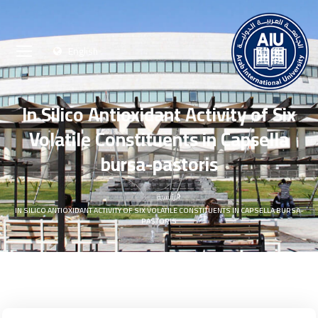
English
In Silico Antioxidant Activity of Six
Volatile Constituents in Capsella
bursa-pastoris
الرئيسية
IN SILICO ANTIOXIDANT ACTIVITY OF SIX VOLATILE CONSTITUENTS IN CAPSELLA BURSA-
PASTORIS