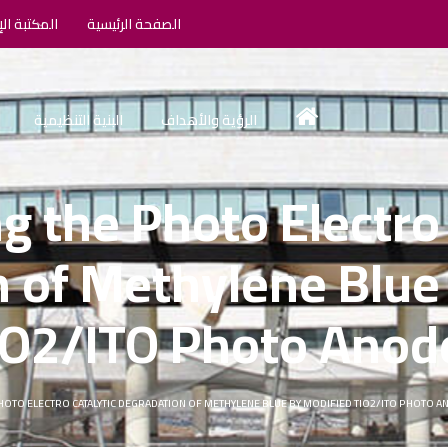
الصفحة الرئيسية
المكتبة الإ
الرؤية والأهداف
البنية التنظيمية
g the Photo Electro 
 of Methylene Blue
iO2/ITO Photo Anod
HOTO ELECTRO CATALYTIC DEGRADATION OF METHYLENE BLUE BY MODIFIED TIO2/ITO PHOTO 