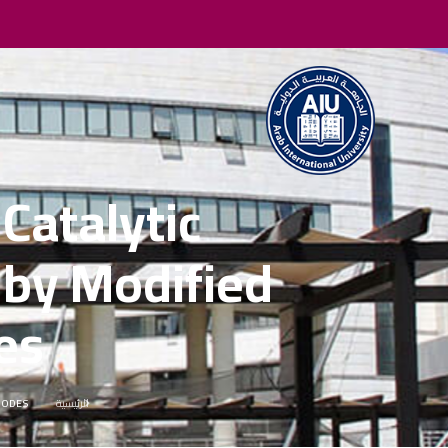
Catalytic
 by Modified
es
الرئيسية
ANODES