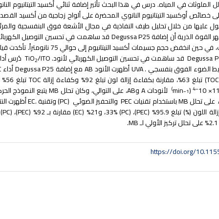
 الملوثات في المياه. درس في هذا البحث تأثير إضافة ثنائي أكسيد التيتانيوم النان
لى خصائص أوكسيد التيتانيوم النانوي المحضرة على ألواح زجاجية من أكسيد القصدي
حصول عليها من خلال تحليل طيف النفاذية في مجال الأشعة فوق البنفسجية والمرئي
ر القوة الذرية أن إضافة
Degussa P25
قد ساهمت في تحسين التوصيل الكهربائي
3.35 إلكترون فولت، في حين انخفض حجم
Degussa 
قد ساهمت في تحسين التوصيل الكهربائي لأنود
. TiO
/ITO
دُرس أدا
2
ط الضوء الفوق بنفسجي
. UVA
أظهرت الأنود
AB
مع إضافة
Degussa P25
أداء
PEC
تبلغ 63%، مقارنة بكفاءة إزالة لون تبلغ 92% وكفاءة إزالة
TOC
تبلغ 56% لأنودة
−1)
−4
(min
لأنودات
A
و
AB
، على التوالي، وكان تحلل
MB
يتبع النموذج الحر
على تحلل
MB
باستخدام تقنيات
PEC
والتحفيز الضوئي
(PC)
وتقنية
.EC
أظهرت النتا
اللون (%) تبلغ 95.9
% (PEC)
، 33%
(PC)
، و21
% (EC)
مقارنة بـ 92
% (PEC)
، 28%
(PC)
ـ
MB
.
https://doi.org/10.1