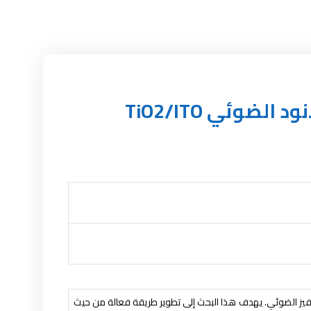
تحسين التحفيز الفوتو كهروضوئي لتحلل أزق الميثيل بواسطة الانود الضوئي TiO2/ITO
لتحفيز الضوئي. يهدف هذا البحث إلى تطوير طريقة فعالة من حيث