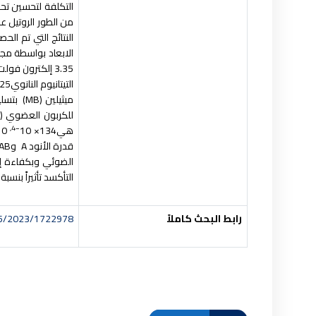
التكلفة لتحسين تحلل
من الطور الروتيل ع
النتائج التي تم ال
الابعاد بواسطة مجه
التيتانيوم النانوي
P25
ميثيلين
(
MB)
بتسلي
للكربون العضوي
(TOC)
−4,
هي
134× 10
110× 10
قدرة الأنود
A
و
AB
الضوئي وبكفاءة إزالة 
التأكسد تأثيراً بنسبة 2.1% على تحلل تركيز الأولي ل
رابط البحث كاملاً
155/2023/1722978