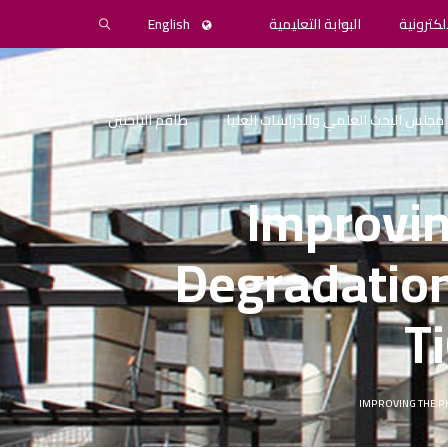
لكترونية
البوابة التعليمية
English
مجلس البحث العلمي والدراسات العليا
طاقم الباحثين
Improvin
Degradation
T
IMPROVING THE P