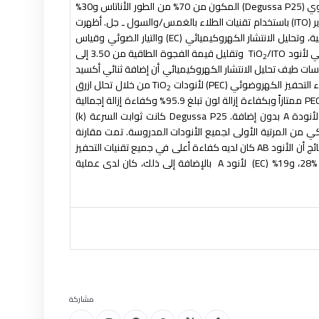
وي
(Degussa P25)
المكون من 70% من الطور الأناتاس و30%
ر
(ITO)
باستخدام تقنيات الطلاء بالغمس/والسول ـ جل. أظهرت
ة، وتحليل الانتشار الكهروكيميائي
(EC)
والتيار الضوئي وقياس
 لأنود
TiO
/ITO
وتقليل قيمة الفجوة الطاقية من 3.50 إلى
2
 جسيمات أكسيد التيتانيوم إلى حوالي 75 نانومتراً. تأكدت قياسات طيف تحليل الانتشار الكهروكيميائي أن إضافة ثنائي أكسيد
ء التحفيز الكهروضوئي
(PEC)
لأنودات
TiO
من خلال تحلل ازرق
2
ممتازاً وبكفاءة إزالة لون تبلغ 95.9% وكفاءة إزالة إجمالية
A
بدون إضافة
. Degussa P25
كانت ثوابت السرعة
(k)
كي من المرتية الأولى لجميع الأنودات المدروسة. تمت مقارنة
ئج أن الأنود
AB
كان لديه كفاءة أعلى في جميع تقنيات التحفيز
، و19
% (EC)
لأنود
A
بالإضافة إلى ذلك، كان لدى عملية
مشاركة