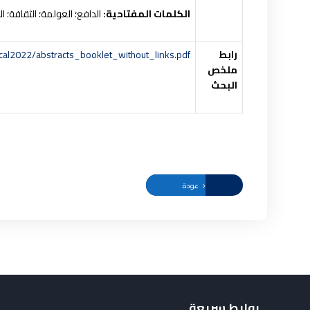
الكلمات المفتاحية:
الدافع؛ العولمة؛ الثقافة؛ ال
رابط
ical2022/abstracts_booklet_without_links.pdf
ملخص
البحث
عودة
روابط سريعة