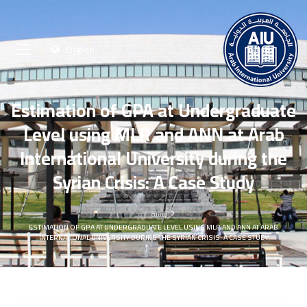
English
Estimation of GPA at Undergraduate
Level using MLR and ANN at Arab
International University during the
Syrian Crisis: A Case Study
الرئيسية
ESTIMATION OF GPA AT UNDERGRADUATE LEVEL USING MLR AND ANN AT ARAB
INTERNATIONAL UNIVERSITY DURING THE SYRIAN CRISIS: A CASE STUDY