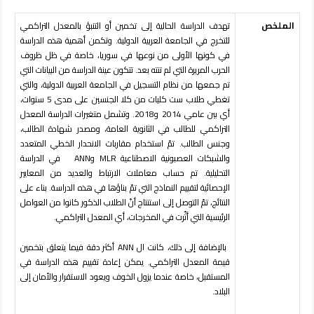
الملخص
تهدف الدراسة الحالية إلى تخمين أو التنبؤ بالمعدل التراكمي
للتخرج في الجامعة العربية الدولية
.
وتكمن أهمية هذه الدراسة
في كونها الأولى من نوعها في سوريا، خاصة في ظل ظروف
الحرب المريرة التي لم تنته بعد. تتكون عينة الدراسة من البيانات التي
تم جمعها من نظام التسجيل في الجامعة العربية الدولية، والتي
تغطي طلاب ست كليات من كلا الجنسين على مدى 5 سنوات،
أي بين عامي 2014 و2018
.
وتشمل متغيرات الدراسة المعدل
التراكمي للطالب في الثانوية العامة، ومصدر شهادة الطالب،
وجنس الطالب. تمّ استخدام مقاربات الانحدار الخطي المتعدد
والشبكات العصبونية الاصطناعية
MLR
و
ANN
في الدراسة
التحليلية
. تم حساب معاملات الارتباط والعديد من المعايير
الإحصائية لتقييم النماذج التي تمّ بناؤها في هذه الدراسة
.
بناء على
النتائج، تمّ التوصل إلى استنتاج أنّ الطلاب الذكور كانوا من العوامل
الرئيسية التي أثّرت في المخرجات، أي المعدل التراكمي
.
بالإضافة إلى ذلك، كانت ال
ANN
أكثر دقة فيما يتعلق بتخمين
قيمة المعدل التراكمي
.
يمكن إعادة تقييم هذه الدراسة في
المستقبل، خاصة عندما يزول الخوف ويعود الاستقرار والأمان إلى
البلاد.