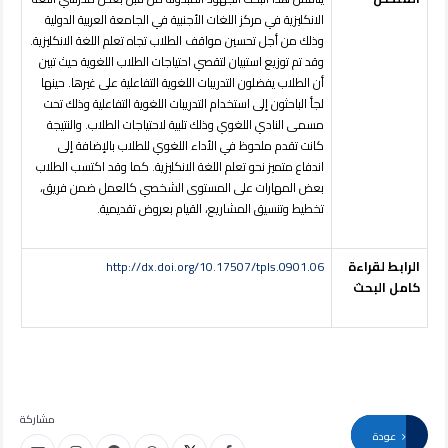
الانكليزية في مركز اللغات الأجنبية في الجامعة العربية الدولية
وذلك من أجل تحسين مواقف الطلاب تجاه تعلم اللغة الانكليزية.
وقد تم توزيع استبيان لتقصي احتياجات الطلاب اللغوية حيث تبين
أن الطلاب يفضلون التدريبات اللغوية التفاعلية على غيرها. حينها
لجأ الباحثون إلى استخدام التدريبات اللغوية التفاعلية وذلك تحت
مسمى النادي اللغوي وذلك تلبية لاحتياجات الطلاب. والنتيجة
كانت تقدم ملحوظ في الأداء اللغوي للطلاب بالإضافة إلى
اندفاع متميز نحو تعلم اللغة الانكليزية. كما وقد اكتسب الطلاب
بعض المهارات على المستوى الشخصي كالعمل ضمن فريق،
تخطيط وتنسيق المشاريع، القيام بعروض تقديمية.
ال
رابط لقراءة
http://dx.doi.org/10.17507/tpls.0901.06
كامل البحث
مشاركة
عودة