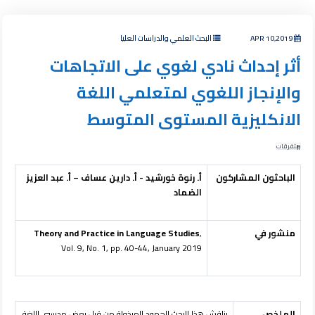
APR 10,2019
البحث العلمي والدراسات العليا
أثر إحداث نادي لغوي على الاتجاهات
والإنجاز اللغوي لمتعلمي اللغة
الانكليزية المستوى المتوسط
متفرقات
الباحثون المشاركون
أ. رنوة خورشيد - أ. دارين عساف – أ. عبد العزيز
الضماد
منشور في
,
Theory and Practice in Language Studies
Vol. 9, No. 1, pp. 40-44, January 2019
الملخص
يناقش هذا البحث الجهود المبذولة من قبل بعض مدرسي اللغة