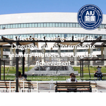
English
Effects of Creating an English
Language Club on Intermediate
Learners' Attitudes and Linguistic
Achievement
الرئيسية
EFFECTS OF CREATING AN ENGLISH LANGUAGE CLUB ON INTERMEDIATE LEARNERS'
ATTITUDES AND LINGUISTIC ACHIEVEMENT