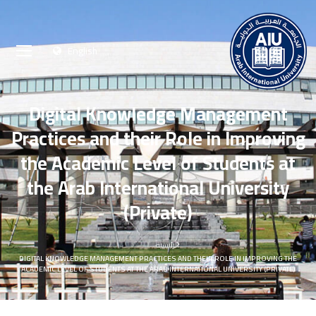
English
Digital Knowledge Management
Practices and their Role in Improving
the Academic Level of Students at
the Arab International University
(Private)
الرئيسية
DIGITAL KNOWLEDGE MANAGEMENT PRACTICES AND THEIR ROLE IN IMPROVING THE
ACADEMIC LEVEL OF STUDENTS AT THE ARAB INTERNATIONAL UNIVERSITY (PRIVATE)