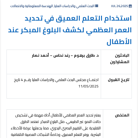
JUL 26,2025
البحث العلمي والدراسات العليا, الهندسة المعلوماتية والاتصالات
استخدام التعلم العميق في تحديد
العمر العظمي لكشف البلوغ المبكر عند
الأطفال
الباحثون
د. طارق برهوم – رغد نحاس – أحمد نصار
المشاركون
تاريخ القبول
اجتمــاع مجلس البحث العلمي والدراسات العليا رقــم 4 تاريخ
11/05/2025
الملخص
يعتبر تحديد العمر العظمي للأطفال أداة مهمة في تشخيص
حالات النمو غير الطبيعي، مثل البلوغ المبكر. تعتمد الطرق
التقليدية على التقييم البصري اليدوي، مما يجعلها عرضة للأخطاء
البشرية. يوفر التعلم العميق، وخاصةً الشبكات العصبية الالتفافية