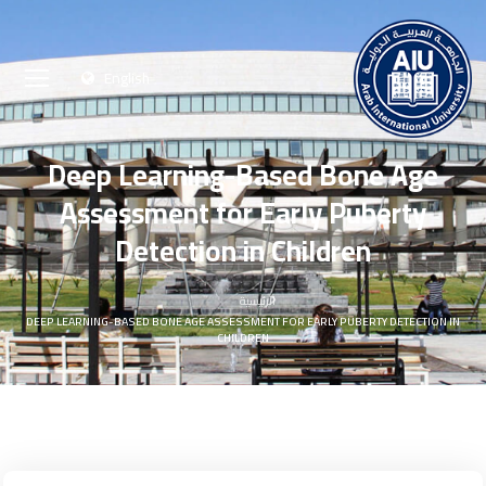
English
Deep Learning-Based Bone Age
Assessment for Early Puberty
Detection in Children
الرئيسية
DEEP LEARNING-BASED BONE AGE ASSESSMENT FOR EARLY PUBERTY DETECTION IN
CHILDREN