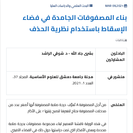
MAR 09,2021
البحث العلمي والدراسات العليا
بناء المصفوفات الجامدة في فضاء
الإسقاط باستخدام نظرية الحذف
الرياضيات
الباحثون
بشرى جاد الله - د. شوقي الراشد
المشاركون
منشور في
مجلة جامعة دمشق للعلوم الأساسية
، المجلد 37،
العدد 1، 2021.
الملخص
من أجل المصفوفة
A
نُعرِّف درجة صلابة المصفوفة أنها أصغر عدد من
مدخلات المصفوفة نحتاج لتغيرها لتصبح رتبتها
r
على الأكثر.
في هذه الورقة ناقشنا التعميم لبناء مجموعة مصفوفات بدرجة صلابة
محددة وبعض الأفكار التي تمت دراستها حول ذلك في الفضاء الآفيني.