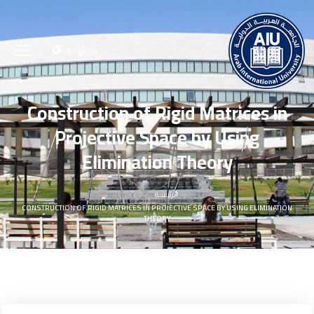
English
Construction of Rigid Matrices in
Projective Space by Using
Elimination Theory
الرئيسية
CONSTRUCTION OF RIGID MATRICES IN PROJECTIVE SPACE BY USING ELIMINATION
THEORY