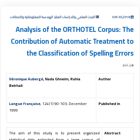
JUN 30,2018
البحث العلمي والدراسات العليا, الهندسة المعلوماتية والاتصالات
Analysis of the ORTHOTEL Corpus: The
Contribution of Automatic Treatment to
the Classification of Spelling Errors
ندى غنيم
Véronique Aubergé
, Nada Ghneim, Rahia
Author
Belrhali
Langue française
, 124(1):90-103, December
Published in
1999
The aim of this study is to present organized
Abstract
statistical data extracted from a large corpus of