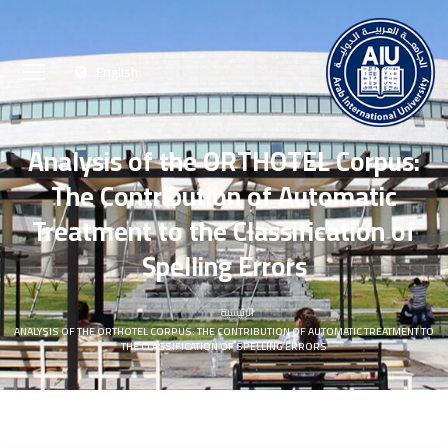
English
Analysis of the ORTHOTEL Corpus:
The Contribution of Automatic
Treatment to the Classification of
Spelling Errors
الرئيسية
ANALYSIS OF THE ORTHOTEL CORPUS: THE CONTRIBUTION OF AUTOMATIC TREATMENT TO
THE CLASSIFICATION OF SPELLING ERRORS