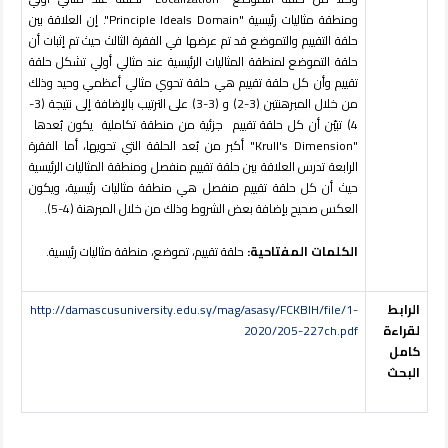
ومنطقة مثاليات رئيسية "Principle Ideals Domain". إن العلاقة بين
حلقة التقييم والتموضع قد تم عرضها في الفقرة الثالث حيث تم إثبات أن
حلقة التموضع لمنطقة المثاليات الرئيسية عند مثالي أولي تشكل حلقة
تقييم وأن كل حلقة تقييم هي حلقة تحوي مثالي أعظمي وحيد وذلك
من خلال المبرهنتين (3-2) و (3-3) على الترتيب بالإضافة إلى نتيجة (3-
4) تبيّن أن كل حلقة تقييم جزئية من منطقة تكاملية يكون بُعدها
"Krull's Dimension" أكبر من بُعد الحلقة التي تحويها، أما الفقرة
الرابعة تدرس العلاقة بين حلقة تقييم منفصل ومنطقة المثاليات الرئيسية
حيث أن كل حلقة تقييم منفصل هي منطقة مثاليات رئيسية، ويكون
العكس صحيح بإضافة بعض الشروط وذلك من خلال المبرهنة (4-5).
الكلمات المفتاحية:
حلقة تقييم، تموضع، منطقة مثاليات رئيسية.
الرابط
http://damascusuniversity.edu.sy/mag/asasy/FCKBIH/file/1-
لقراءة
2020/205-227ch.pdf
كامل
البحث