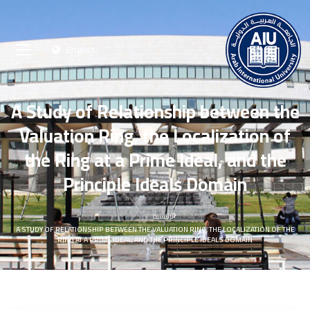
English
A Study of Relationship between the
Valuation Ring, the Localization of
the Ring at a Prime Ideal, and the
Principle Ideals Domain
الرئيسية
A STUDY OF RELATIONSHIP BETWEEN THE VALUATION RING, THE LOCALIZATION OF THE
RING AT A PRIME IDEAL, AND THE PRINCIPLE IDEALS DOMAIN