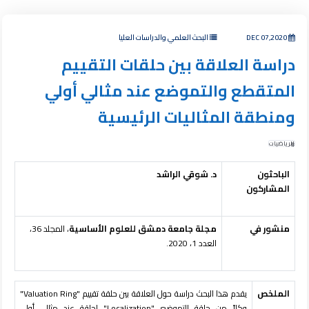
DEC 07,2020
البحث العلمي والدراسات العليا
دراسة العلاقة بين حلقات التقييم
المتقطع والتموضع عند مثالي أولي
ومنطقة المثاليات الرئيسية
الرياضيات
الباحثون
د. شوقي الراشد
المشاركون
منشور في
مجلة جامعة دمشق للعلوم الأساسية
، المجلد 36،
العدد 1، 2020.
الملخص
يقدم هذا البحث دراسة حول العلاقة بين حلقة تقييم "Valuation Ring"
وكلاً من حلقة التموضع "Localization" لحلقة عند مثالي أولي